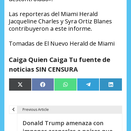
Las reporteras del Miami Herald
Jacqueline Charles y Syra Ortiz Blanes
contribuyeron a este informe.
Tomadas de El Nuevo Herald de Miami
Caiga Quien Caiga Tu fuente de
noticias SIN CENSURA
Compartir
Compartir
Compartir
Compartir
Comparti
X
Facebook
WhatsApp
Telegram
LinkedIn
en
en
en
en
en
(Twitter)
Previous Article
N
Donald Trump amenaza con
a