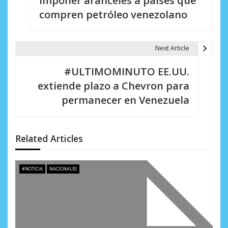
imponer aranceles a países que
v
compren petróleo venezolano
e
g
Next Article
a
#ULTIMOMINUTO EE.UU.
c
extiende plazo a Chevron para
i
permanecer en Venezuela
ó
n
Related Articles
d
e
#NOTICIA
NACIONALES
e
n