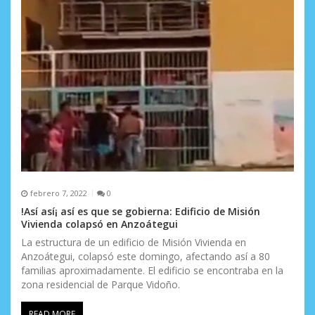
n
t
r
a
d
a
s
febrero 7, 2022
0
!Así así¡ así es que se gobierna: Edificio de Misión
Vivienda colapsó en Anzoátegui
La estructura de un edificio de Misión Vivienda en
Anzoátegui, colapsó este domingo, afectando así a 80
familias aproximadamente. El edificio se encontraba en la
zona residencial de Parque Vidoño.
READ MORE