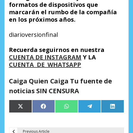
formatos de dispositivos que
marcarán el rumbo de la compañía
en los próximos años.
diarioversionfinal
Recuerda seguirnos en nuestra
CUENTA DE INSTAGRAM
Y LA
CUENTA DE WHATSAPP
Caiga Quien Caiga Tu fuente de
noticias SIN CENSURA
Compartir
Compartir
Compartir
Compartir
Comparti
X
Facebook
WhatsApp
Telegram
LinkedIn
en
en
en
en
en
(Twitter)
Previous Article