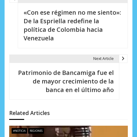
N
«Con ese régimen no me siento»:
a
De la Espriella redefine la
v
política de Colombia hacia
e
Venezuela
g
a
Next Article
c
Patrimonio de Bancamiga fue el
i
de mayor crecimiento de la
banca en el último año
ó
n
d
Related Articles
e
#NOTICIA
REGIONES
e