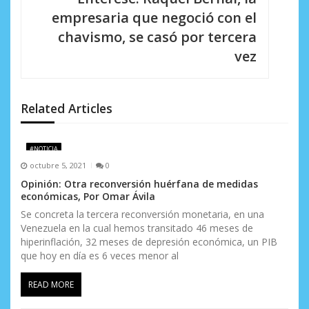
i
empresaria que negoció con el
chavismo, se casó por tercera
ó
vez
n
d
Related Articles
e
e
#NOTICIA
n
octubre 5, 2021
0
Opinión: Otra reconversión huérfana de medidas
t
económicas, Por Omar Ávila
r
Se concreta la tercera reconversión monetaria, en una
Venezuela en la cual hemos transitado 46 meses de
a
hiperinflación, 32 meses de depresión económica, un PIB
que hoy en día es 6 veces menor al
d
READ MORE
a