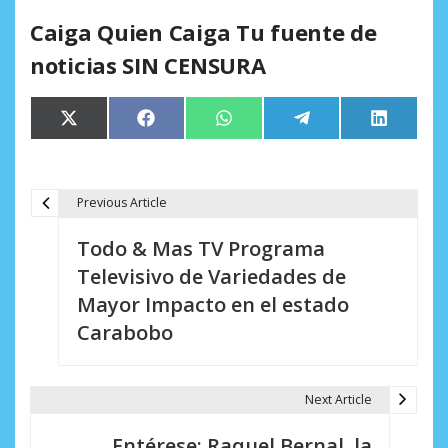
Caiga Quien Caiga Tu fuente de
noticias SIN CENSURA
Compartir
Compartir
Compartir
Compartir
Comparti
X
Facebook
WhatsApp
Telegram
LinkedIn
en
en
en
en
en
(Twitter)
Previous Article
N
Todo & Mas TV Programa
a
Televisivo de Variedades de
v
Mayor Impacto en el estado
e
Carabobo
g
a
Next Article
c
Entérese: Raquel Bernal, la