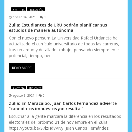
s
#NOTICIA
EDUCACIÓN
enero 16, 2021
0
Zulia: Estudiantes de URU podrán planificar sus
estudios de manera autónoma
Con el nuevo pensum La Universidad Rafael Urdaneta ha
actualizado el currículo universitario de todas las carreras,
tras un arduo y detallado trabajo, pensando siempre en el
potencial, tiempo, nec
READ MORE
#NOTICIA
REGIONES
agosto 9, 2021
0
Zulia: En Maracaibo, Juan Carlos Fernández advierte
“candidatos impuestos ¡no resulta!”
Escuchar a la gente marcará la diferencia en los resultados
electorales del próximo 21 de noviembre en el Zulia.
https://youtu.be/S7lzHdVVNyI Juan Carlos Fernández