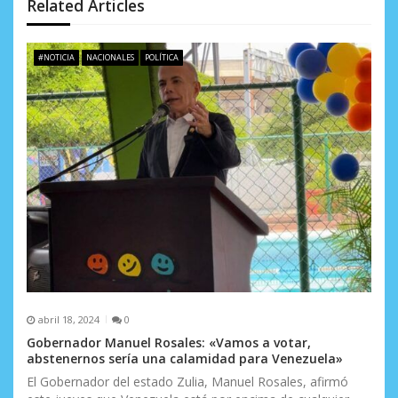
n
Related Articles
d
e
#NOTICIA
NACIONALES
POLÍTICA
e
n
t
r
a
d
a
s
abril 18, 2024
0
Gobernador Manuel Rosales: «Vamos a votar,
abstenernos sería una calamidad para Venezuela»
El Gobernador del estado Zulia, Manuel Rosales, afirmó