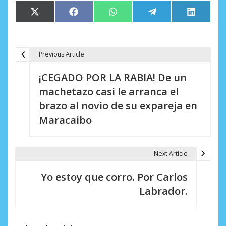
Compartir
Compartir
Compartir
Compartir
Comparti
X
Facebook
WhatsApp
Telegram
LinkedIn
en
en
en
en
en
(Twitter)
Previous Article
N
¡CEGADO POR LA RABIA! De un
a
machetazo casi le arranca el
v
brazo al novio de su expareja en
e
Maracaibo
g
a
Next Article
c
Yo estoy que corro. Por Carlos
i
Labrador.
ó