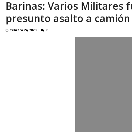
Barinas: Varios Militares
SOBRE EL DERECHO DE LOS TRABAJADORES
presunto asalto a camión 
febrero 24, 2020
0