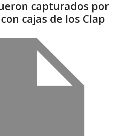
 fueron capturados por
 EN LAS ORGANIZACIONES SOCIALES. Por: Dr. Al...
AGOSTO
con cajas de los Clap