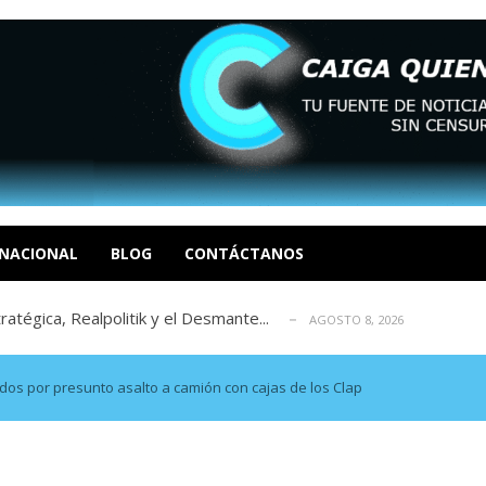
 EN LAS ORGANIZACIONES SOCIALES. Por: Dr. Al...
AGOSTO
negociación en la política: distinc...
AGOSTO 7, 2026
sbastador costo del colapso eléctrico en...
NACIONAL
BLOG
CONTÁCTANOS
AGOSTO 7, 2026
tratégica, Realpolitik y el Desmante...
AGOSTO 8, 2026
 García
AGOSTO 7, 2026
 EN LAS ORGANIZACIONES SOCIALES. Por: Dr. Al...
AGOSTO
negociación en la política: distinc...
AGOSTO 7, 2026
ados por presunto asalto a camión con cajas de los Clap
sbastador costo del colapso eléctrico en...
AGOSTO 7, 2026
tratégica, Realpolitik y el Desmante...
AGOSTO 8, 2026
 García
AGOSTO 7, 2026