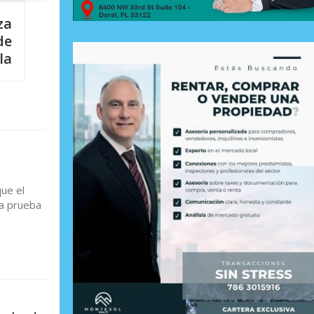
za
de
la
que el
 a prueba