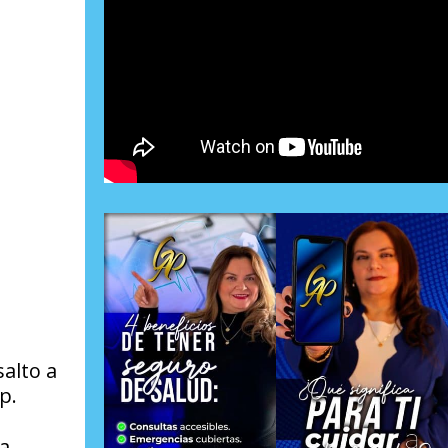
salto a
p.
a,