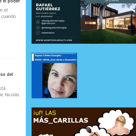
 el poder
e el
s cuando
so del
stá
de Nicolás