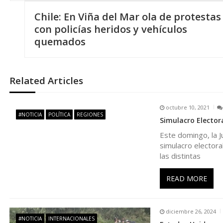
N
Chile: En Viña del Mar ola de protestas
a
con policías heridos y vehículos
quemados
v
e
Related Articles
g
octubre 10, 2021
#NOTICIA
POLÍTICA
REGIONES
Simulacro Electora
a
Este domingo, la Ju
simulacro electora
c
las distintas
i
READ MORE
ó
diciembre 26, 2024
#NOTICIA
INTERNACIONALES