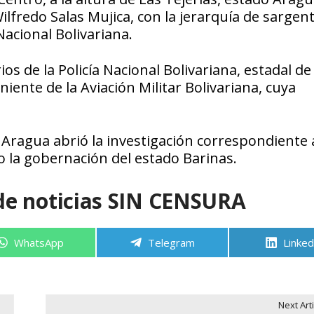
fredo Salas Mujica, con la jerarquía de sargent
acional Bolivariana.
 de la Policía Nacional Bolivariana, estadal de
niente de la Aviación Militar Bolivariana, cuya
do Aragua abrió la investigación correspondiente a
o la gobernación del estado Barinas.
de noticias SIN CENSURA
Compartir
Compartir
Compa
WhatsApp
Telegram
Linked
en
en
en
Next Arti