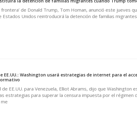
stituirá la detención de familias migrantes cuando Trump tome
 la frontera’ de Donald Trump, Tom Homan, anunció este jueves qu
 Estados Unidos reintroducirá la detención de familias migrante
de EE.UU.: Washington usará estrategias de internet para el acce
nformativo
l de EE.UU. para Venezuela, Elliot Abrams, dijo que Washington e
as estrategias para superar la censura impuesta por el régimen 
o me