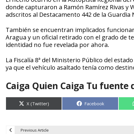
donde capturaron a Ramón Ramírez Rivas y Wil
adscritos al Destacamento 442 de la Guardia N
También se encuentran implicados funcionarios
Aragua y un oficial retirado con el grado de te
identidad no fue revelada por ahora.
La Fiscalía 8ª del Ministerio Público del esta
ya que el vehículo asaltado tenía como destin
Caiga Quien Caiga Tu fuente 
Compartir
Compartir
X (Twitter)
Facebook
en
en
Previous Article