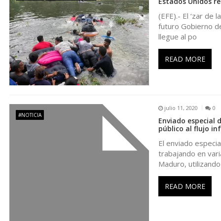
n
Estados Unidos re
(EFE).- El ‘zar de
d
futuro Gobierno de
llegue al po
e
READ MORE
e
n
julio 11, 2020
0
#NOTICIA
Enviado especial 
t
público al flujo i
El enviado especia
r
trabajando en vari
Maduro, utilizand
a
READ MORE
d