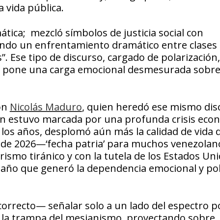
a vida pública.
tica; mezcló símbolos de justicia social con
onando un enfrentamiento dramático entre clases
s”. Ese tipo de discurso, cargado de polarización
rque pone una carga emocional desmesurada sobre
con
Nicolás Maduro
, quien heredó ese mismo dis
ión estuvo marcada por una profunda crisis eco
n los años, desplomó aún más la calidad de vida 
o de 2026—‘fecha patria’ para muchos venezola
arismo tiránico y con la tutela de los Estados Uni
ño que generó la dependencia emocional y polí
correcto— señalar solo a un lado del espectro po
 la trampa del mesianismo, proyectando sobre