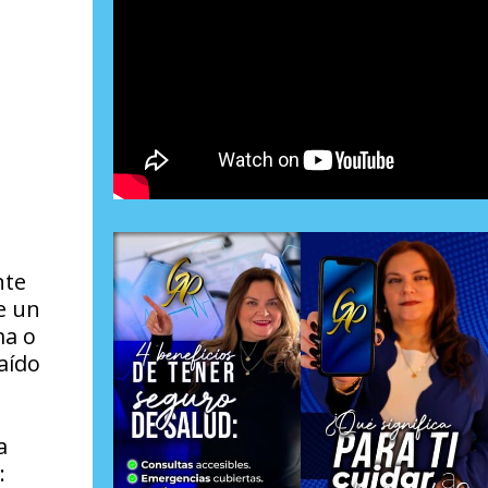
nte
e un
ma o
aído
a
: