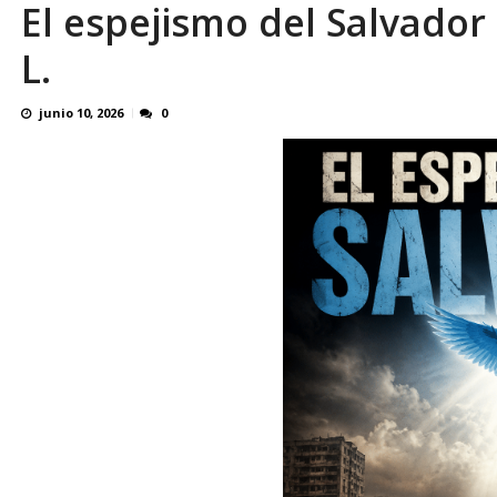
En 8 meses «876 horas de apagones» El de
El espejismo del Salvador
L.
junio 10, 2026
0