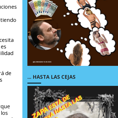
uciones
itiendo
cesita
 es
ilidad
rá de
… HASTA LAS CEJAS
s
orque
 los