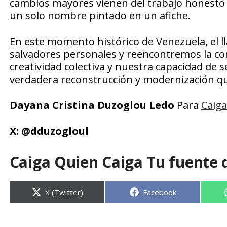
cambios mayores vienen del trabajo honest
un solo nombre pintado en un afiche.
En este momento histórico de Venezuela, el l
salvadores personales y reencontremos la co
creatividad colectiva y nuestra capacidad de s
verdadera reconstrucción y modernización que
Dayana Cristina Duzoglou Ledo
Para
Caiga
X:
@dduzogloul
Caiga Quien Caiga Tu fuente 
Compartir
Compartir
X (Twitter)
Facebook
en
en