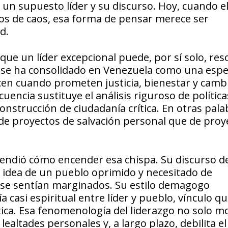
n supuesto líder y su discurso. Hoy, cuando el
ños de caos, esa forma de pensar merece ser
ad.
que un líder excepcional puede, por sí solo, res
—se ha consolidado en Venezuela como una espe
cen cuando prometen justicia, bienestar y camb
uencia sustituye el análisis riguroso de política
 construcción de ciudadanía crítica. En otras pala
 proyectos de salvación personal que de proy
tendió cómo encender esa chispa. Su discurso d
a idea de un pueblo oprimido y necesitado de
 se sentían marginados. Su estilo demagogo
a casi espiritual entre líder y pueblo, vínculo q
tica. Esa fenomenología del liderazgo no solo mo
lealtades personales y, a largo plazo, debilita el