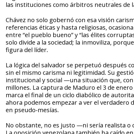
las instituciones como árbitros neutrales de l
Chávez no solo gobernó con esa visión carismá
referencias éticas y hasta religiosas, ocasi
entre “el pueblo bueno” y “las élites corrupta
solo divide a la sociedad; la inmoviliza, po
figura del líder.
La lógica del salvador se perpetuó después 
sin el mismo carisma ni legitimidad. Su gest
institucional y social —una situación que, co
millones. La captura de Maduro el 3 de ener
marca el final de un ciclo diabólico de autorit
ahora podemos empezar a ver el verdadero da
en pseudo-mesías.
No obstante, no es justo —ni sería realista o 
La oposición venezolana también ha caído en