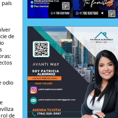
 país
olver
cie de
io
s
bras:
ectos
e odio
ue
viliza
 rol de