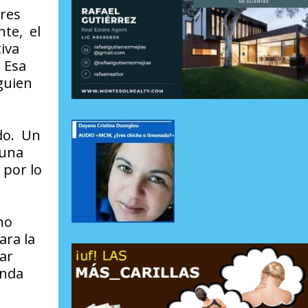
ores
te, el
iva
 Esa
guien
odo. Un
 una
 por lo
no
ara la
mar
unda