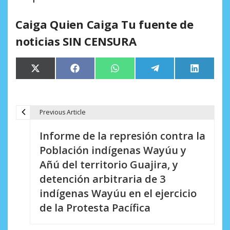
Caiga Quien Caiga Tu fuente de
noticias SIN CENSURA
Compartir
Compartir
Compartir
Compartir
Comparti
X
Facebook
WhatsApp
Telegram
LinkedIn
en
en
en
en
en
(Twitter)
Previous Article
N
Informe de la represión contra la
a
Población indígenas Wayúu y
v
Añú del territorio Guajira, y
e
detención arbitraria de 3
indígenas Wayúu en el ejercicio
g
de la Protesta Pacífica
a