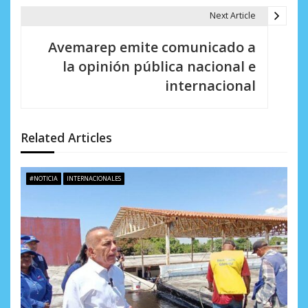
c
Next Article
i
Avemarep emite comunicado a
ó
la opinión pública nacional e
n
internacional
d
e
Related Articles
e
n
#NOTICIA
INTERNACIONALES
t
r
a
d
a