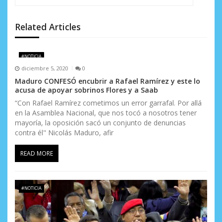
n
d
Related Articles
e
#NOTICIA
e
diciembre 5, 2020
0
n
Maduro CONFESÓ encubrir a Rafael Ramírez y este lo
acusa de apoyar sobrinos Flores y a Saab
t
“Con Rafael Ramírez cometimos un error garrafal. Por allá
en la Asamblea Nacional, que nos tocó a nosotros tener
r
mayoría, la oposición sacó un conjunto de denuncias
a
contra él" Nicolás Maduro, afir
d
READ MORE
a
s
#NOTICIA