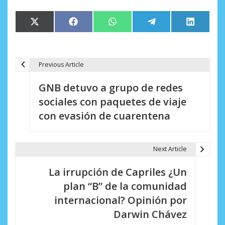
Compartir
Compartir
Compartir
Compartir
Comparti
X
Facebook
WhatsApp
Telegram
LinkedIn
en
en
en
en
en
(Twitter)
Previous Article
N
GNB detuvo a grupo de redes
a
sociales con paquetes de viaje
v
con evasión de cuarentena
e
g
Next Article
a
La irrupción de Capriles ¿Un
c
plan “B” de la comunidad
i
internacional? Opinión por
Darwin Chávez
ó