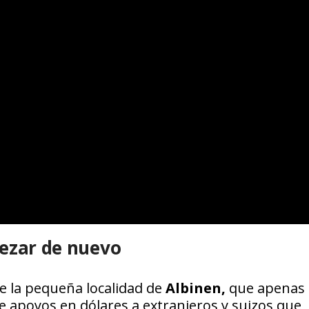
pezar de nuevo
e la pequeña localidad de
Albinen,
que apenas
e apoyos en dólares a extranjeros y suizos que