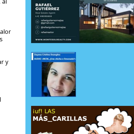
 al
alor
s
r y
l