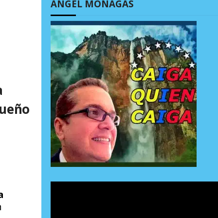
ÁNGEL MONAGAS
a
queño
a
n