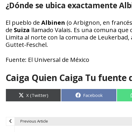
¿Dónde se ubica exactamente Alb
El pueblo de
Albinen
(o Arbignon, en francé
de
Suiza
llamado Valais. Es una comuna que c
Limita al norte con la comuna de Leukerbad, a
Guttet-Feschel.
Fuente: El Universal de México
Caiga Quien Caiga Tu fuente 
Compartir
Compartir
X (Twitter)
Facebook
en
en
Previous Article
N