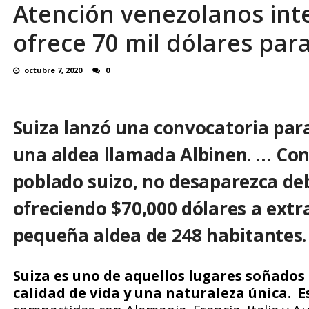
Atención venezolanos int
OVP denunció 15 años de violación sistemá
ofrece 70 mil dólares par
octubre 7, 2020
0
Suiza
lanzó una convocatoria par
una
aldea
llamada Albinen. …
Co
poblado
suizo
, no desaparezca de
ofreciendo $70,000
dólares
a extr
pequeña
aldea
de 248 habitantes.
Suiza es uno de aquellos lugares soñados p
calidad de vida y una naturaleza única. E