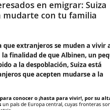
eresados en emigrar: Suiza
tica de derechos humanos en el Minister...
AGOSTO 6, 2026
a mudarte con tu familia
a que extranjeros se muden a
vivir
n
la finalidad de que Albinen, un pe
bido a la despoblación,
Suiza
está
anjeros que acepten mudarse a la
ara conocer o ¡hasta para vivir!, por su alt
s
un país de Europa central, cuyas fronteras so