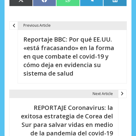
Compartir
Compartir
Compartir
Compartir
Comparti
X
Facebook
WhatsApp
Telegram
LinkedIn
en
en
en
en
en
(Twitter)
Previous Article
N
Reportaje BBC: Por qué EE.UU.
a
«está fracasando» en la forma
v
en que combate el covid-19 y
e
cómo deja en evidencia su
sistema de salud
g
a
Next Article
c
i
REPORTAJE Coronavirus: la
exitosa estrategia de Corea del
ó
Sur para salvar vidas en medio
n
de la pandemia del covid-19