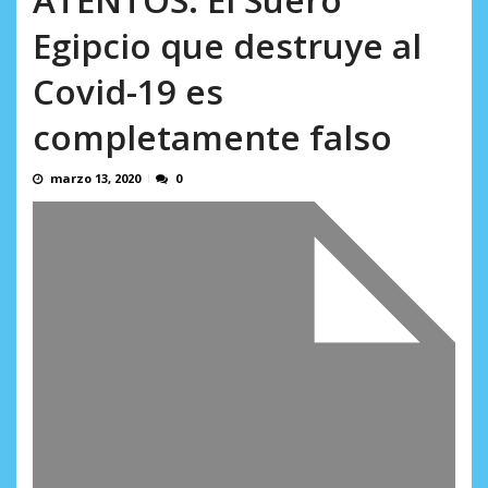
Minister...
AGOSTO 6, 2026
Egipcio que destruye al
Covid-19 es
completamente falso
marzo 13, 2020
0