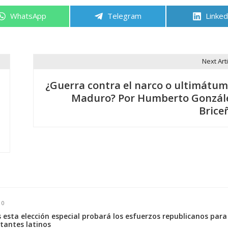
Compartir
Compartir
Compa
WhatsApp
Telegram
Linked
en
en
en
Next Arti
¿Guerra contra el narco o ultimátum
Maduro? Por Humberto Gonzál
Brice
0
 esta elección especial probará los esfuerzos republicanos para
tantes latinos