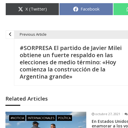
Compartir
Compartir
X (Twitter)
Facebook
en
en
Previous Article
N
#SORPRESA El partido de Javier Milei
a
obtiene un fuerte respaldo en las
elecciones de medio término: «Hoy
v
comienza la construcción de la
Argentina grande»
e
g
Related Articles
a
octubre 27, 2021
#NOTICIA
INTERNACIONALES
POLÍTICA
En Estados Unidos
c
enamorar a los vo