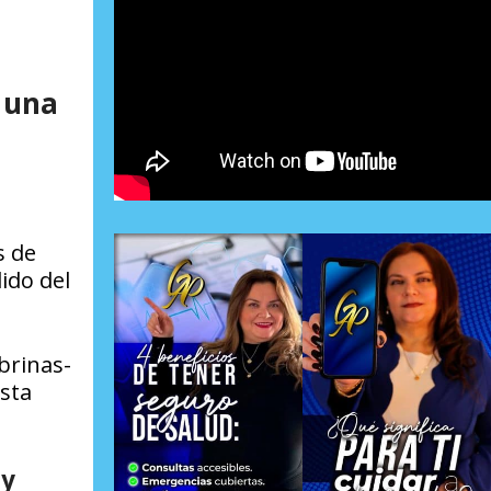
 una
s de
ido del
brinas-
ista
ay