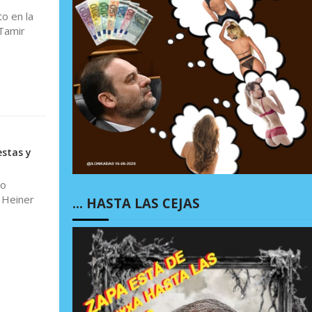
to en la
Tamir
estas y
do
 Heiner
… HASTA LAS CEJAS