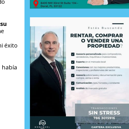
do
 su
me
o
i éxito
o había