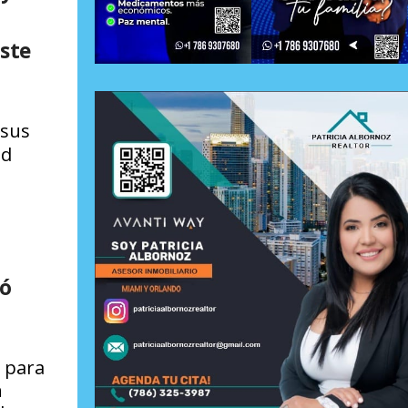
este
 sus
ld
tó
a para
n