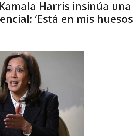
 Kamala Harris insinúa una
celerar las elecciones libres en Vene...
AGOSTO 6, 2026
ncial: ‘Está en mis huesos