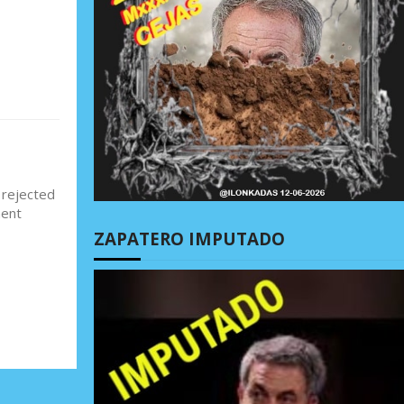
 rejected
ment
ZAPATERO IMPUTADO