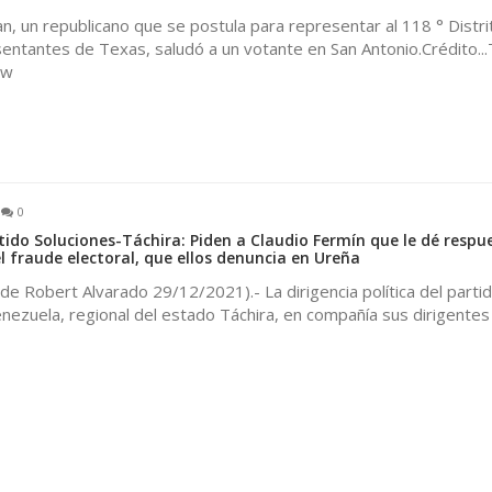
an, un republicano que se postula para representar al 118 ° Distri
ntantes de Texas, saludó a un votante en San Antonio.Crédito...
ew
0
tido Soluciones-Táchira: Piden a Claudio Fermín que le dé respu
l fraude electoral, que ellos denuncia en Ureña
de Robert Alvarado 29/12/2021).- La dirigencia política del parti
nezuela, regional del estado Táchira, en compañía sus dirigentes