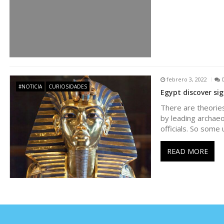
a
d
a
febrero 3, 2022
#NOTICIA
CURIOSIDADES
Egypt discover si
s
There are theories
by leading archae
officials. So some 
READ MORE