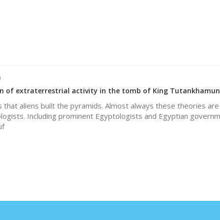
0
gn of extraterrestrial activity in the tomb of King Tutankhamun
 that aliens built the pyramids. Almost always these theories are
ologists. Including prominent Egyptologists and Egyptian govern
uf