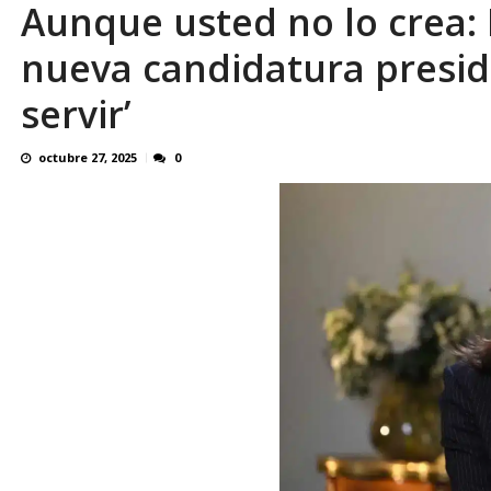
Aunque usted no lo crea:
Senador Rick Scott usa su influencia para a
nueva candidatura preside
servir’
octubre 27, 2025
0