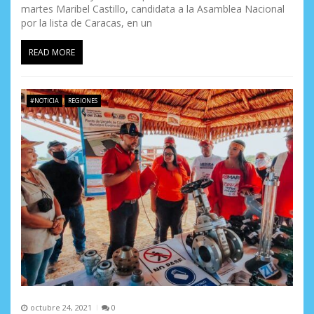
martes Maribel Castillo, candidata a la Asamblea Nacional
t
por la lista de Caracas, en un
r
READ MORE
a
d
#NOTICIA
REGIONES
a
s
octubre 24, 2021
0