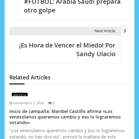
#FUTBOL: Arabia Saudí prepara
a
otro golpe
v
e
Next Article
g
¡Es Hora de Vencer el Miedo! Por
a
Sandy Ulacio
c
i
Related Articles
ó
n
#NOTICIA
d
noviembre 3, 2020
0
Inicio de campaña: Maribel Castillo afirma «Los
e
venezolanos queremos cambio y eso lo lograremos
votando»
e
"Los venezolanos queremos cambio y eso lo lograremos
n
votando, no hay otra vía", precisó la mañana de este