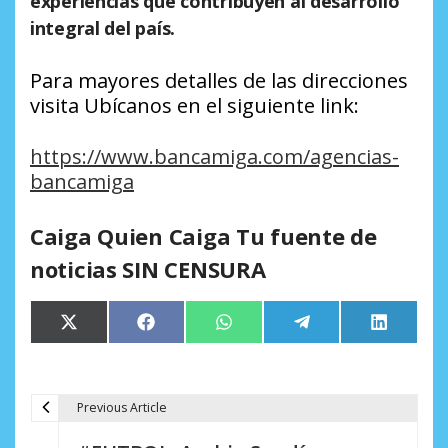
experiencias que contribuyen al desarrollo
integral del país.
Para mayores detalles de las direcciones
visita Ubícanos en el siguiente link:
https://www.bancamiga.com/agencias-
bancamiga
Caiga Quien Caiga Tu fuente de
noticias SIN CENSURA
Compartir
Compartir
Compartir
Compartir
Comparti
X
Facebook
WhatsApp
Telegram
LinkedIn
en
en
en
en
en
(Twitter)
Previous Article
N