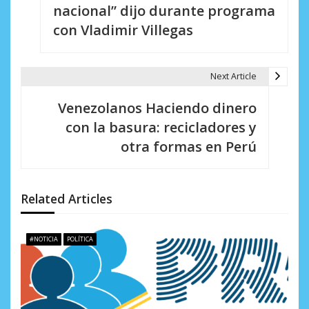
e
nacional” dijo durante programa
con Vladimir Villegas
g
a
Next Article
c
i
Venezolanos Haciendo dinero
con la basura: recicladores y
ó
otra formas en Perú
n
d
Related Articles
e
e
#NOTICIA
POLÍTICA
n
t
r