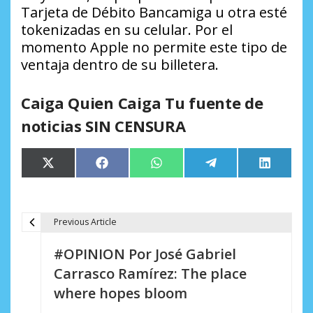
Tarjeta de Débito Bancamiga u otra esté
tokenizadas en su celular. Por el
momento Apple no permite este tipo de
ventaja dentro de su billetera.
Caiga Quien Caiga Tu fuente de
noticias SIN CENSURA
Compartir
Compartir
Compartir
Compartir
Comparti
X
Facebook
WhatsApp
Telegram
LinkedIn
en
en
en
en
en
(Twitter)
Previous Article
N
#OPINION Por José Gabriel
a
Carrasco Ramírez: The place
v
where hopes bloom
e