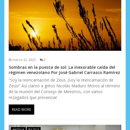
a
d
a
s
marzo 22, 2023
0
Sombras en la puesta de sol: La inexorable caída del
régimen venezolano Por José Gabriel Carrasco Ramírez
“Soy la reencarnación de Zeus. ¡Soy la reencarnación de
Zeus!” Así clamó a gritos Nicolás Maduro Moros al término
de la reunión del Consejo de Ministros, con varios
rezagados que presenciar
READ MORE
#NOTICIA
POLÍTICA