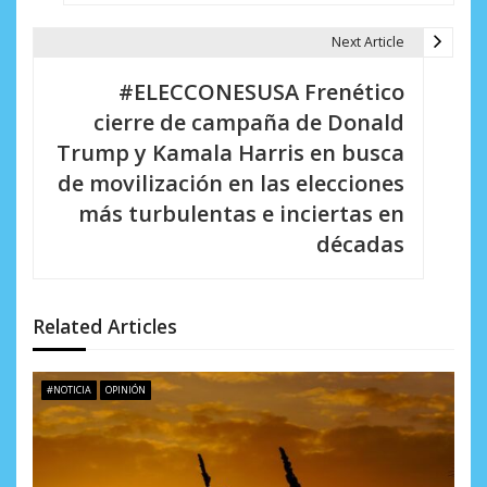
g
Next Article
a
#ELECCONESUSA Frenético
c
cierre de campaña de Donald
i
Trump y Kamala Harris en busca
de movilización en las elecciones
ó
más turbulentas e inciertas en
n
décadas
d
e
Related Articles
e
n
#NOTICIA
OPINIÓN
t
r