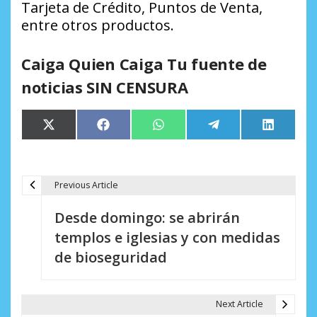
Tarjeta de Crédito, Puntos de Venta,
entre otros productos.
Caiga Quien Caiga Tu fuente de
noticias SIN CENSURA
Compartir
Compartir
Compartir
Compartir
Comparti
X
Facebook
WhatsApp
Telegram
LinkedIn
en
en
en
en
en
(Twitter)
Previous Article
N
Desde domingo: se abrirán
a
templos e iglesias y con medidas
v
de bioseguridad
e
g
Next Article