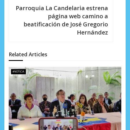
a
Parroquia La Candelaria estrena
c
página web camino a
i
beatificación de José Gregorio
Hernández
ó
n
d
Related Articles
e
#NOTICIA
e
n
t
r
a
d