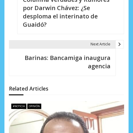
a
por Darwin Chávez: ¿Se
v
desploma el interinato de
e
Guaidó?
g
a
Next Article
c
Barinas: Bancamiga inaugura
i
agencia
ó
n
Related Articles
d
e
#NOTICIA
OPINIÓN
e
n