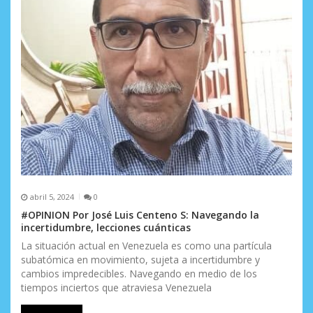
t
r
a
d
a
s
abril 5, 2024
0
#OPINION Por José Luis Centeno S: Navegando la
incertidumbre, lecciones cuánticas
La situación actual en Venezuela es como una partícula
subatómica en movimiento, sujeta a incertidumbre y
cambios impredecibles. Navegando en medio de los
tiempos inciertos que atraviesa Venezuela