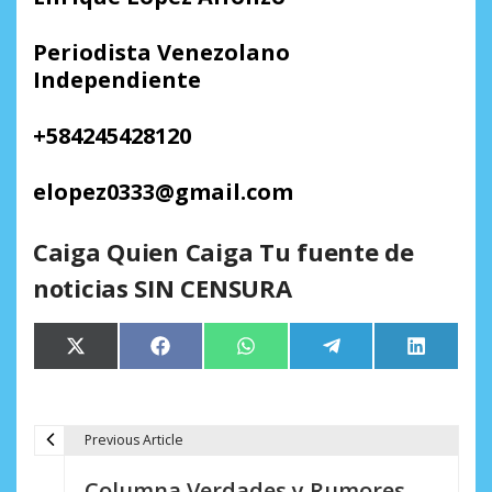
Periodista Venezolano
Independiente
+584245428120
elopez0333@gmail.com
Caiga Quien Caiga Tu fuente de
noticias SIN CENSURA
Compartir
Compartir
Compartir
Compartir
Comparti
X
Facebook
WhatsApp
Telegram
LinkedIn
en
en
en
en
en
(Twitter)
Previous Article
N
Columna Verdades y Rumores