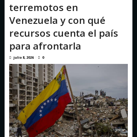
El fútbol despide a Jorge Messi, padre y representante del
terremotos en
astro argentino
agosto 8, 2026
Venezuela y con qué
recursos cuenta el país
para afrontarla
julio 8, 2026
0