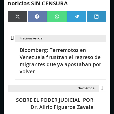
noticias SIN CENSURA
Compartir
Compartir
Compartir
Compartir
Comparti
X
Facebook
WhatsApp
Telegram
LinkedIn
en
en
en
en
en
(Twitter)
Previous Article
N
Bloomberg: Terremotos en
a
Venezuela frustran el regreso de
v
migrantes que ya apostaban por
e
volver
g
a
Next Article
c
SOBRE EL PODER JUDICIAL. POR:
i
Dr. Alirio Figueroa Zavala.