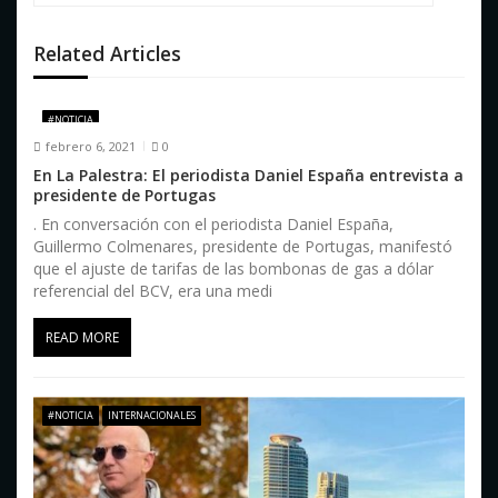
ó
n
Related Articles
d
e
#NOTICIA
febrero 6, 2021
0
e
En La Palestra: El periodista Daniel España entrevista a
presidente de Portugas
n
. En conversación con el periodista Daniel España,
t
Guillermo Colmenares, presidente de Portugas, manifestó
que el ajuste de tarifas de las bombonas de gas a dólar
r
referencial del BCV, era una medi
a
READ MORE
d
a
#NOTICIA
INTERNACIONALES
s