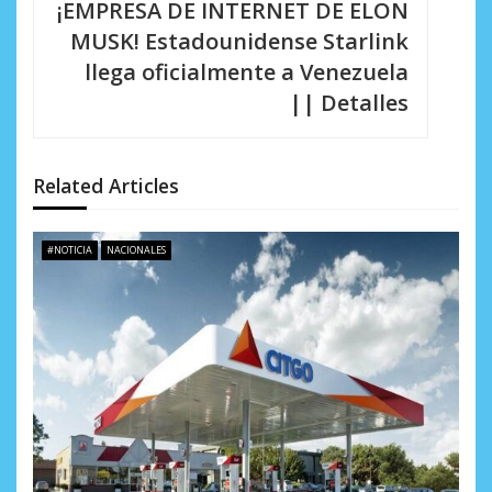
i
¡EMPRESA DE INTERNET DE ELON
MUSK! Estadounidense Starlink
ó
llega oficialmente a Venezuela
n
|| Detalles
d
e
Related Articles
e
n
#NOTICIA
NACIONALES
t
r
a
d
a
s