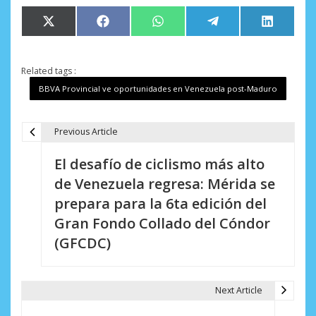
Compartir
Compartir
Compartir
Compartir
Comparti
X
Facebook
WhatsApp
Telegram
LinkedIn
en
en
en
en
en
(Twitter)
Related tags :
BBVA Provincial ve oportunidades en Venezuela post-Maduro
Previous Article
N
El desafío de ciclismo más alto
a
de Venezuela regresa: Mérida se
v
prepara para la 6ta edición del
e
Gran Fondo Collado del Cóndor
(GFCDC)
g
a
Next Article
c