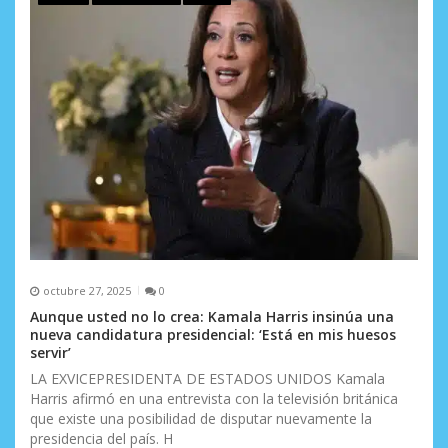
e
e
n
t
r
a
d
a
octubre 27, 2025
0
s
Aunque usted no lo crea: Kamala Harris insinúa una
nueva candidatura presidencial: ‘Está en mis huesos
servir’
LA EXVICEPRESIDENTA DE ESTADOS UNIDOS Kamala
Harris afirmó en una entrevista con la televisión británica
que existe una posibilidad de disputar nuevamente la
presidencia del país. H