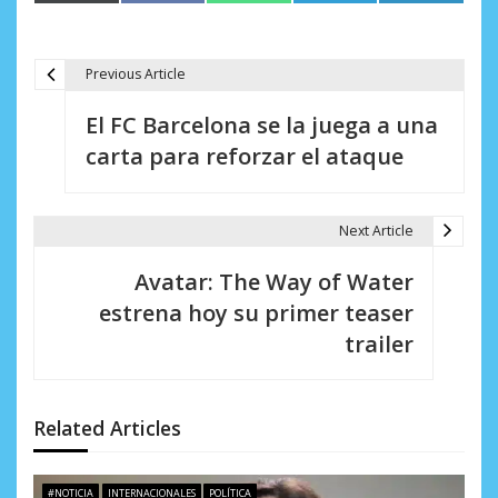
en
en
en
en
en
(Twitter)
Previous Article
N
El FC Barcelona se la juega a una
a
carta para reforzar el ataque
v
e
Next Article
g
Avatar: The Way of Water
a
estrena hoy su primer teaser
c
trailer
i
ó
Related Articles
n
d
#NOTICIA
INTERNACIONALES
POLÍTICA