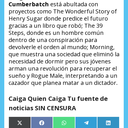
Cumberbatch
está abultada con
proyectos como
The Wonderful Story of
Henry Sugar
donde predice el futuro
gracias a un libro que robó;
The 39
Steps
, donde es un hombre común
dentro de una conspiración para
devolverle el orden al mundo;
Morning
,
que muestra una sociedad que eliminó la
necesidad de dormir pero sus jóvenes
arman una revolución para recuperar el
sueño y
Rogue Male
, interpretando a un
cazador que planea matar a un dictador.
Caiga Quien Caiga Tu fuente de
noticias SIN CENSURA
Compartir
Compartir
Compartir
Compartir
Comparti
X
Facebook
WhatsApp
Telegram
LinkedIn