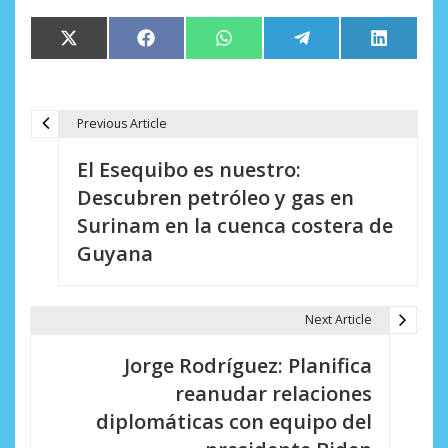
Compartir
Compartir
Compartir
Compartir
Comparti
X
Facebook
WhatsApp
Telegram
LinkedIn
en
en
en
en
en
(Twitter)
Previous Article
N
El Esequibo es nuestro:
a
Descubren petróleo y gas en
v
Surinam en la cuenca costera de
e
Guyana
g
a
Next Article
c
Jorge Rodríguez: Planifica
i
reanudar relaciones
diplomáticas con equipo del
ó