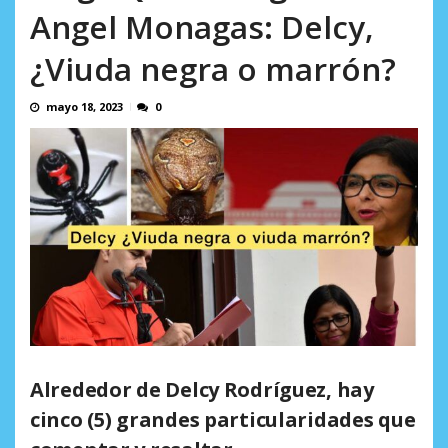
Minister...
Angel Monagas: Delcy,
AGOSTO 6, 2026
¿Viuda negra o marrón?
mayo 18, 2023
0
Alrededor de Delcy Rodríguez, hay
cinco (5) grandes particularidades que