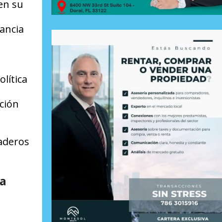
 en su
ancia
lítica
ción
daderos
na