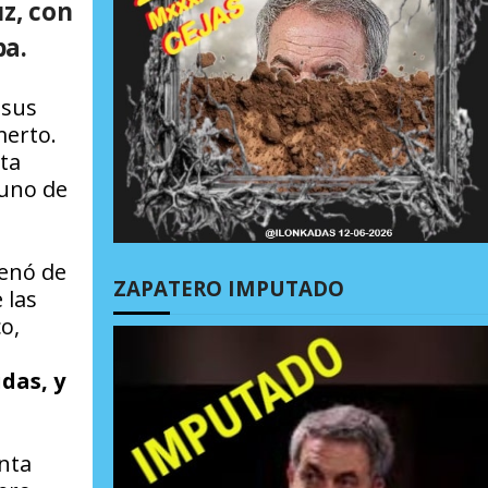
z, con
ba.
 sus
merto.
sta
 uno de
lenó de
ZAPATERO IMPUTADO
 las
o,
das, y
nta