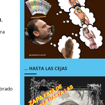
.
ara
… HASTA LAS CEJAS
mbrado