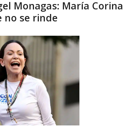
gel Monagas: María Corina
sbastador costo del colapso eléctrico en...
AGOSTO 7, 2026
 no se rinde