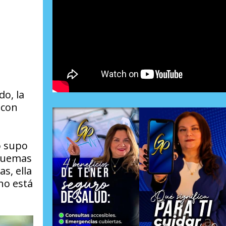
o, la
 con
o supo
squemas
s, ella
no está