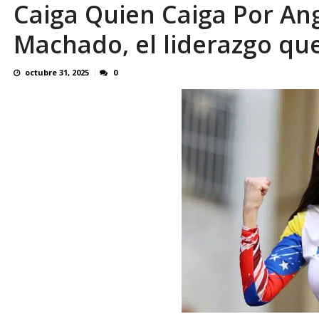
Caiga Quien Caiga Por An
En 8 meses «876 horas de apagones» El de
Machado, el liderazgo que
octubre 31, 2025
0