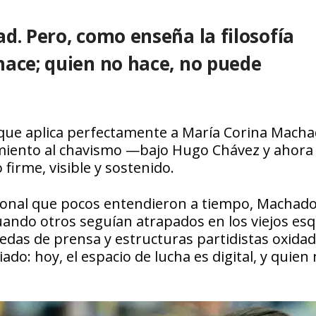
d. Pero, como enseña la filosofía
hace; quien no hace, no puede
que aplica perfectamente a María Corina Machad
amiento al chavismo —bajo Hugo Chávez y ahora
irme, visible y sostenido.
cional que pocos entendieron a tiempo, Machad
. Cuando otros seguían atrapados en los viejos e
das de prensa y estructuras partidistas oxidada
o: hoy, el espacio de lucha es digital, y quien 