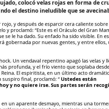
ujado, colocó velas rojas en forma de cru
do el destino ineludible que se avecina
 rojo, y después de esparcir cera caliente sobre
ielo y proclamó: “Este es el Oráculo del Gran Ma
e se le ha dado. Su enfado ha sido visible. En e
rá gobernada por nuevas gentes, y entre ellos,
hock. Un vendaval repentino apagó las velas y l
más profunda, y el frío viento que soplaba desde
 Reina. El espiritista, en un último acto dramátic
 suspiro final, proclamó: “
Ustedes están
y y no quiere irse. Sus partes serán recogi
uelo en un aparente desmayo, mientras una torme