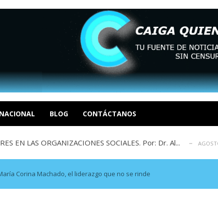
sbastador costo del colapso eléctrico en...
AGOSTO 7, 2026
idad? Por Dayana Cristina Duzoglou L.
AGOSTO 6, 2026
xcusas, apagones y promesas incumplidas...
NACIONAL
BLOG
CONTÁCTANOS
AGOSTO 6, 2026
 EN LAS ORGANIZACIONES SOCIALES. Por: Dr. Al...
AGOSTO
negociación en la política: distinc...
AGOSTO 7, 2026
sbastador costo del colapso eléctrico en...
AGOSTO 7, 2026
idad? Por Dayana Cristina Duzoglou L.
AGOSTO 6, 2026
aría Corina Machado, el liderazgo que no se rinde
xcusas, apagones y promesas incumplidas...
AGOSTO 6, 2026
 EN LAS ORGANIZACIONES SOCIALES. Por: Dr. Al...
AGOSTO
negociación en la política: distinc...
AGOSTO 7, 2026