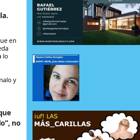
la.
que en
eda
 lo
malo y
oque
lo”, no