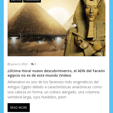
#NOTICIA
CURIOSIDADES
s
junio 2, 2022
0
¡Ultima Hora! nuevo descubrimiento, el ADN del faraón
egipcio no es de este mundo (Video)
Akhenaton es uno de los faraones más enigmáticos del
Antiguo Egipto debido a características anatómicas como
una cabeza en forma, un cráneo alargado, una columna
vertebral larga, ojos hundidos, piern
READ MORE