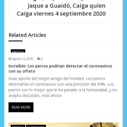
c
Jaque a Guaidó, Caiga quien
i
Caiga viernes 4 septiembre 2020
ó
n
Related Articles
d
e
#NOTICIA
agosto 5, 2020
0
e
Increíble: Los perros podrían detectar el coronavirus
con su olfato
n
Gran aporte del mejor amigo del hombre Los perros
t
detectarían el coronavirus con una precisión del 94%. Los
perros son lo mejor que le ha pasado a la humanidad, y no
r
acepto discusión, más ahora
a
READ MORE
d
a