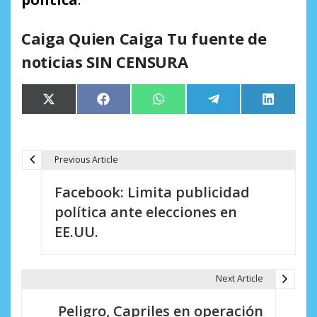
Caiga Quien Caiga Tu fuente de
noticias SIN CENSURA
Compartir
Compartir
Compartir
Compartir
Comparti
X
Facebook
WhatsApp
Telegram
LinkedIn
en
en
en
en
en
(Twitter)
Previous Article
N
Facebook: Limita publicidad
a
política ante elecciones en
v
EE.UU.
e
g
Next Article
a
Peligro, Capriles en operación