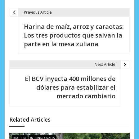
Previous Article
N
Harina de maíz, arroz y caraotas:
a
Los tres productos que salvan la
v
parte en la mesa zuliana
e
g
Next Article
a
El BCV inyecta 400 millones de
c
dólares para estabilizar el
i
mercado cambiario
ó
n
Related Articles
d
#NOTICIA
INTERNACIONALES