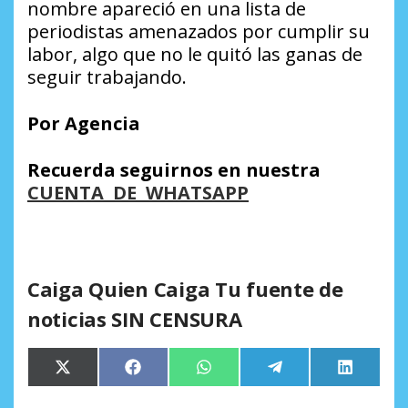
nombre apareció en una lista de
periodistas amenazados por cumplir su
labor, algo que no le quitó las ganas de
seguir trabajando.
Por Agencia
Recuerda seguirnos en nuestra
CUENTA DE WHATSAPP
Caiga Quien Caiga Tu fuente de
noticias SIN CENSURA
Compartir
Compartir
Compartir
Compartir
Comparti
X
Facebook
WhatsApp
Telegram
LinkedIn
en
en
en
en
en
(Twitter)