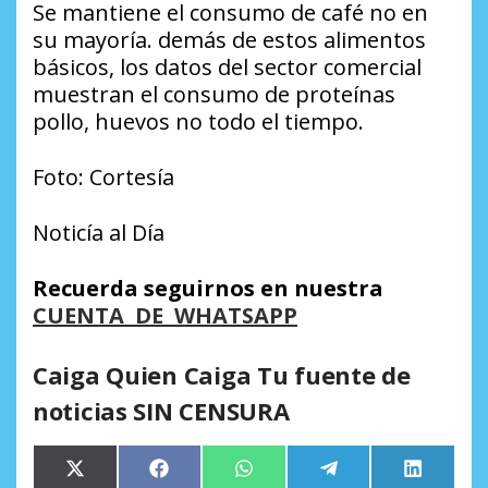
Se mantiene el consumo de café no en
su mayoría. demás de estos alimentos
básicos, los datos del sector comercial
muestran el consumo de proteínas
pollo, huevos no todo el tiempo.
Foto: Cortesía
Noticía al Día
Recuerda seguirnos en nuestra
CUENTA DE WHATSAPP
Caiga Quien Caiga Tu fuente de
noticias SIN CENSURA
Compartir
Compartir
Compartir
Compartir
Comparti
X
Facebook
WhatsApp
Telegram
LinkedIn