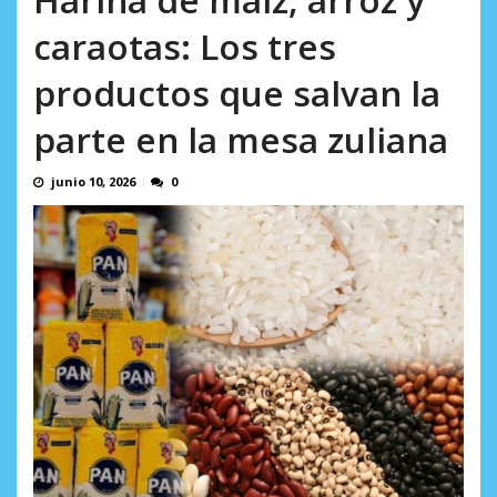
incumplidas...
AGOSTO 6, 2026
caraotas: Los tres
productos que salvan la
parte en la mesa zuliana
junio 10, 2026
0