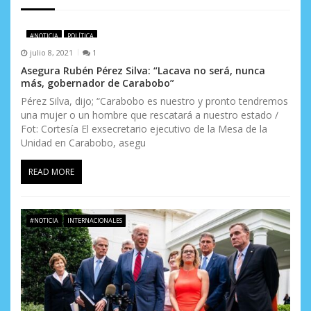
e
#NOTICIA
POLÍTICA
e
julio 8, 2021
1
n
Asegura Rubén Pérez Silva: “Lacava no será, nunca
más, gobernador de Carabobo”
t
Pérez Silva, dijo; “Carabobo es nuestro y pronto tendremos
una mujer o un hombre que rescatará a nuestro estado /
r
Fot: Cortesía El exsecretario ejecutivo de la Mesa de la
a
Unidad en Carabobo, asegu
d
READ MORE
a
s
#NOTICIA
INTERNACIONALES