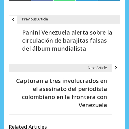
en
en
en
en
en
(Twitter)
Previous Article
N
Panini Venezuela alerta sobre la
a
circulación de barajitas falsas
v
del álbum mundialista
e
g
Next Article
a
Capturan a tres involucrados en
c
el asesinato del periodista
i
colombiano en la frontera con
Venezuela
ó
n
d
Related Articles