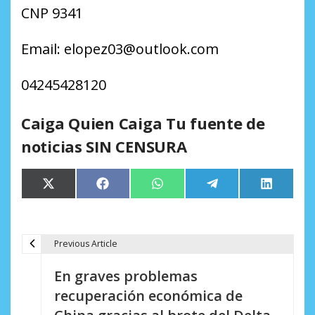
CNP 9341
Email: elopez03@outlook.com
04245428120
Caiga Quien Caiga Tu fuente de
noticias SIN CENSURA
Compartir
Compartir
Compartir
Compartir
Comparti
X
Facebook
WhatsApp
Telegram
LinkedIn
en
en
en
en
en
(Twitter)
Previous Article
N
En graves problemas
a
recuperación económica de
v