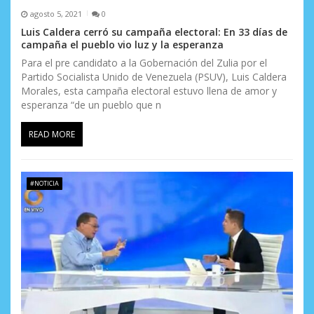
r
agosto 5, 2021
0
a
Luis Caldera cerró su campaña electoral: En 33 días de
campaña el pueblo vio luz y la esperanza
d
Para el pre candidato a la Gobernación del Zulia por el
a
Partido Socialista Unido de Venezuela (PSUV), Luis Caldera
Morales, esta campaña electoral estuvo llena de amor y
s
esperanza “de un pueblo que n
READ MORE
#NOTICIA