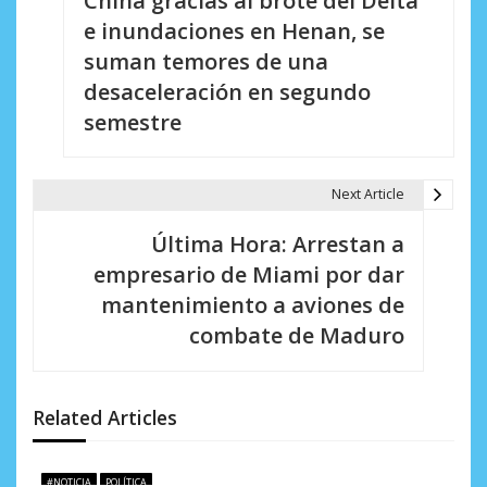
China gracias al brote del Delta
e
e inundaciones en Henan, se
suman temores de una
g
desaceleración en segundo
a
semestre
c
i
Next Article
ó
Última Hora: Arrestan a
n
empresario de Miami por dar
d
mantenimiento a aviones de
combate de Maduro
e
e
n
Related Articles
t
#NOTICIA
POLÍTICA