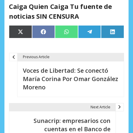
Caiga Quien Caiga Tu fuente de
noticias SIN CENSURA
Compartir
Compartir
Compartir
Compartir
Comparti
X
Facebook
WhatsApp
Telegram
LinkedIn
en
en
en
en
en
(Twitter)
Previous Article
N
Voces de Libertad: Se conectó
a
María Corina Por Omar González
v
Moreno
e
g
Next Article
a
Sunacrip: empresarios con
c
cuentas en el Banco de