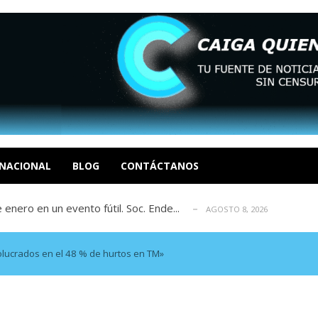
eón R
AGOSTO 8, 2026
tratégica, Realpolitik y el Desmante...
AGOSTO 8, 2026
 García
NACIONAL
BLOG
CONTÁCTANOS
AGOSTO 7, 2026
 enero en un evento fútil. Soc. Ende...
AGOSTO 8, 2026
osé Luis Centeno S
AGOSTO 8, 2026
eón R
AGOSTO 8, 2026
tratégica, Realpolitik y el Desmante...
AGOSTO 8, 2026
lucrados en el 48 % de hurtos en TM»
 García
AGOSTO 7, 2026
 enero en un evento fútil. Soc. Ende...
AGOSTO 8, 2026
osé Luis Centeno S
AGOSTO 8, 2026