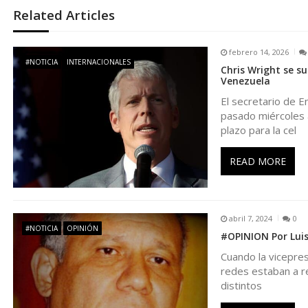
e
Related Articles
g
febrero 14, 2026
#NOTICIA
INTERNACIONALES
Chris Wright se s
a
Venezuela
El secretario de E
c
pasado miércoles a
plazo para la cel
i
READ MORE
ó
n
abril 7, 2024
0
#NOTICIA
OPINIÓN
#OPINION Por Luis
d
Cuando la vicepres
redes estaban a re
e
distintos