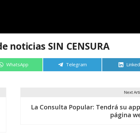
de noticias SIN CENSURA
Compartir
Compartir
Compa
WhatsApp
Telegram
Linked
en
en
en
Next Arti
La Consulta Popular: Tendrá su app
página w