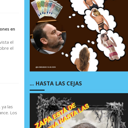
iones en
ista el
obre el
… HASTA LAS CEJAS
 ya las
ance. Los