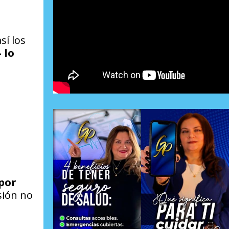
sí los
 lo
por
sión no