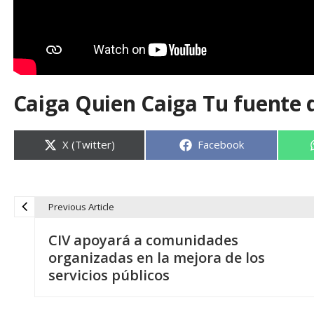
Caiga Quien Caiga Tu fuente 
Compartir
Compartir
X (Twitter)
Facebook
en
en
Previous Article
N
CIV apoyará a comunidades
a
organizadas en la mejora de los
servicios públicos
v