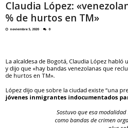
Claudia López: «venezolan
¿QUE PROTEGES TU? Por: Miguel Ángel L
% de hurtos en TM»
noviembre 5, 2020
0
La alcaldesa de Bogotá, Claudia López habló u
y dijo que «hay bandas venezolanas que recl
de hurtos en TM».
López dijo que sobre la ciudad existe “una pre
jóvenes inmigrantes indocumentados para
Sostuvo que esa modalidad 
como bandas de crimen orga