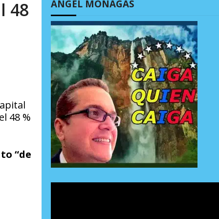
ÁNGEL MONAGAS
l 48
apital
el 48 %
to “de