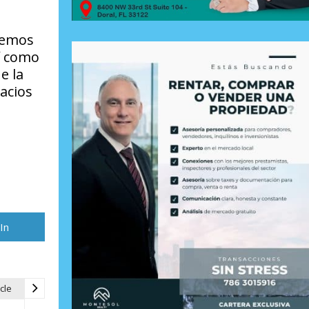
ebemos
sí como
e la
pacios
rtir
In
cle