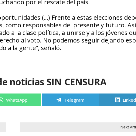
uchando por el rescate del país.
oportunidades (…) Frente a estas elecciones d
nes, como responsables del presente y futuro. A
a la clase política, a unirse y a los jóvenes qu
el derecho al voto. No podemos seguir dejando es
o a la gente”, señaló.
de noticias SIN CENSURA
Compartir
Compartir
Compa
WhatsApp
Telegram
Linked
en
en
en
Next Arti