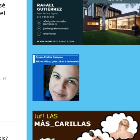
sé
el
 El
bio?