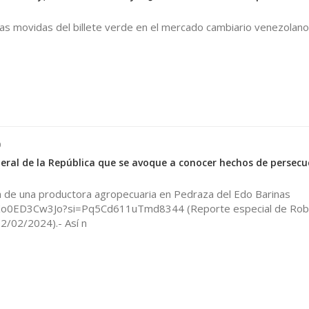
mas movidas del billete verde en el mercado cambiario venezolano 
0
neral de la República que se avoque a conocer hechos de persecu
ra de una productora agropecuaria en Pedraza del Edo Barinas
/Ko0ED3Cw3Jo?si=Pq5Cd611uTmd8344 (Reporte especial de Rob
2/02/2024).- Así n