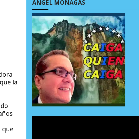
ÁNGEL MONAGAS
adora
 que la
ado
 años
d que