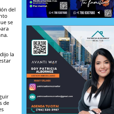
ión del
ento
que se
para
ana.
ijo la
estar
guir
s de
es