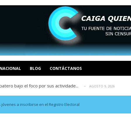
ca en Venezuela tras finalizar su mis...
AGOSTO 9, 2026
dar fondos para afectados por los terr...
AGOSTO 9, 2026
ia deja un policía muerto
NACIONAL
BLOG
CONTÁCTANOS
AGOSTO 9, 2026
atero bajo el foco por sus actividade...
AGOSTO 9, 2026
ció las secuelas que deja la prisión ...
AGOSTO 9, 2026
ca en Venezuela tras finalizar su mis...
AGOSTO 9, 2026
dar fondos para afectados por los terr...
AGOSTO 9, 2026
jóvenes a inscribirse en el Registro Electoral
ia deja un policía muerto
AGOSTO 9, 2026
atero bajo el foco por sus actividade...
AGOSTO 9, 2026
ció las secuelas que deja la prisión ...
AGOSTO 9, 2026