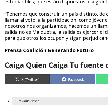
estudiantiles; que están dispuestos a seguir l
“Tenemos que construir un país distinto, de 
llamar al voto, a la participación, como jóve
nosotros nos organizamos, hacemos un llamado 
salida no es Maiquetía, la salida es ejercer 
para que otros los ocupen y sigan perjudicand
Prensa Coalición Generando Futuro
Caiga Quien Caiga Tu fuente 
Compartir
Compartir
X (Twitter)
Facebook
en
en
Previous Article
N