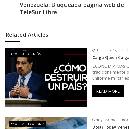
Venezuela: Bloqueada página web de
a
TeleSur Libre
v
Related Articles
e
diciembre 17, 2021
g
#NOTICIA
OPINIÓN
Caiga Quien Caiga
ECONOMÍA MÁS QUE
a
tradicionalmente d
uniforme militar e
c
READ MORE
i
ó
mayo 20, 2022
0
n
#NOTICIA
ECONOMÍA
DolarToday Venezu