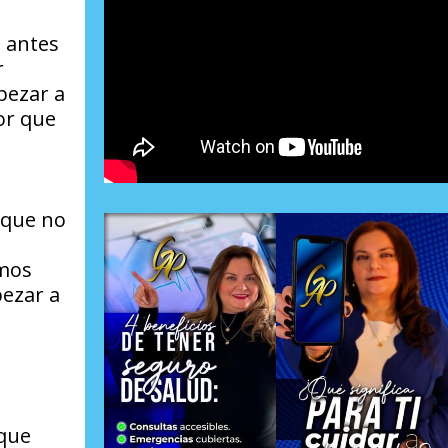
e antes
r
pezar a
eor que
 que no
emos
ezar a
 que