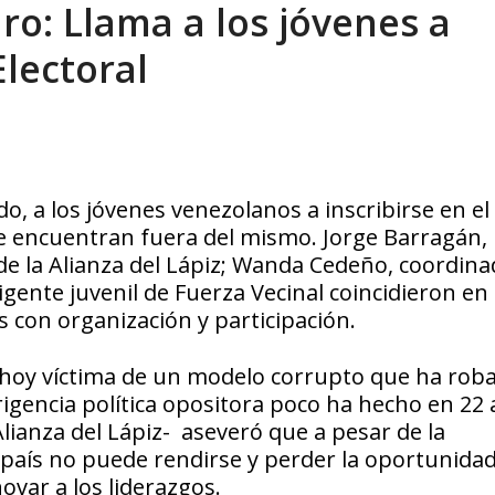
o: Llama a los jóvenes a
ca en Venezuela tras finalizar su mis...
AGOSTO 9, 2026
Electoral
, a los jóvenes venezolanos a inscribirse en el
 se encuentran fuera del mismo. Jorge Barragán,
e la Alianza del Lápiz; Wanda Cedeño, coordin
igente juvenil de Fuerza Vecinal coincidieron en
s con organización y participación.
 hoy víctima de un modelo corrupto que ha rob
irigencia política opositora poco ha hecho en 22
Alianza del Lápiz- aseveró que a pesar de la
l país no puede rendirse y perder la oportunida
var a los liderazgos.