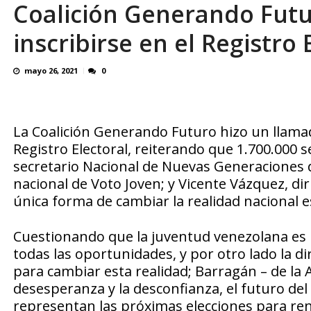
Coalición Generando Futur
Reino Unido dejará millonaria donación médi
inscribirse en el Registro 
mayo 26, 2021
0
La Coalición Generando Futuro hizo un llamado
Registro Electoral, reiterando que 1.700.000
secretario Nacional de Nuevas Generaciones d
nacional de Voto Joven; y Vicente Vázquez, dir
única forma de cambiar la realidad nacional e
Cuestionando que la juventud venezolana es
todas las oportunidades, y por otro lado la d
para cambiar esta realidad; Barragán – de la 
desesperanza y la desconfianza, el futuro de
representan las próximas elecciones para reno