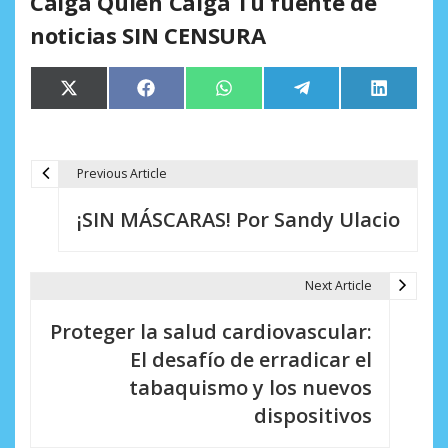
Caiga Quien Caiga Tu fuente de
noticias SIN CENSURA
Compartir
Compartir
Compartir
Compartir
Comparti
X
Facebook
WhatsApp
Telegram
LinkedIn
en
en
en
en
en
(Twitter)
Previous Article
N
¡SIN MÁSCARAS! Por Sandy Ulacio
a
v
Next Article
e
Proteger la salud cardiovascular:
g
El desafío de erradicar el
a
tabaquismo y los nuevos
c
dispositivos
i