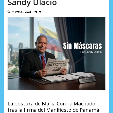
Sandy Ulacio
AGOSTO 8, 2026
León R
AGOSTO 8, 2026
mayo 31, 2026
0
La postura de María Corina Machado
tras la firma del Manifiesto de Panamá