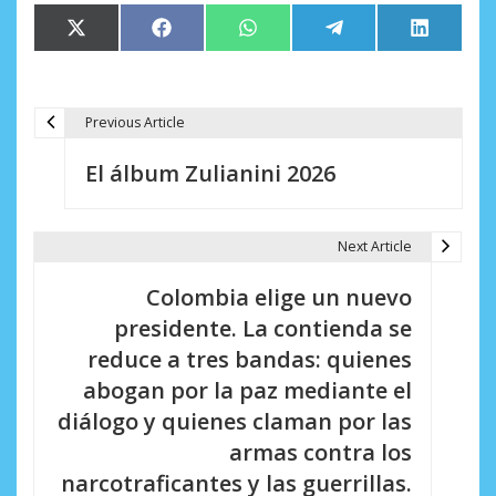
Compartir
Compartir
Compartir
Compartir
Comparti
X
Facebook
WhatsApp
Telegram
LinkedIn
en
en
en
en
en
(Twitter)
Previous Article
N
El álbum Zulianini 2026
a
v
Next Article
e
Colombia elige un nuevo
g
presidente. La contienda se
a
reduce a tres bandas: quienes
c
abogan por la paz mediante el
i
diálogo y quienes claman por las
armas contra los
ó
narcotraficantes y las guerrillas.