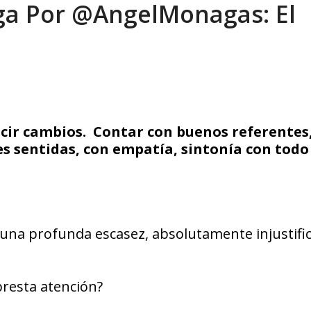
ga Por @AngelMonagas: El
María Afiuni y llamó a reconstruir la...
AGOSTO 8, 2026
cir cambios. Contar con buenos referentes
s sentidas, con empatía, sintonía con todo 
una profunda escasez, absolutamente injustifi
presta atención?