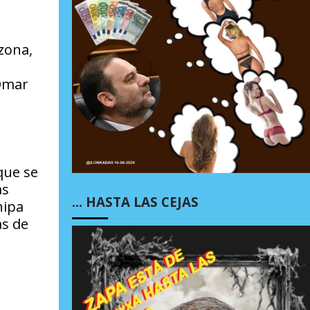
zona,
 Omar
que se
as
… HASTA LAS CEJAS
nipa
ás de