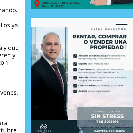
erando.
llos ya
a y que
eren y
con
óvenes.
ara
ctubre