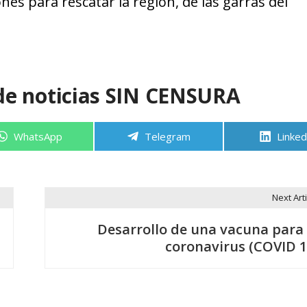
es para rescatar la región, de las garras del
de noticias SIN CENSURA
Compartir
Compartir
Compa
WhatsApp
Telegram
Linked
en
en
en
Next Arti
Desarrollo de una vacuna para 
coronavirus (COVID 1