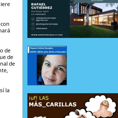
iere
 con
 hará
o de
que de
nal de
nte,
í la