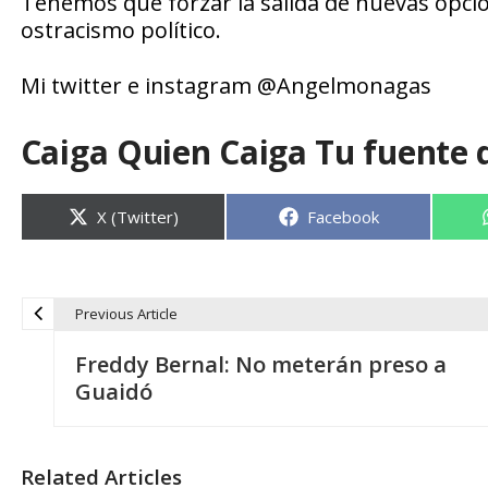
Tenemos que forzar la salida de nuevas opcion
ostracismo político.
Mi twitter e instagram @Angelmonagas
Caiga Quien Caiga Tu fuente 
Compartir
Compartir
X (Twitter)
Facebook
en
en
Previous Article
N
Freddy Bernal: No meterán preso a
a
Guaidó
v
Related Articles