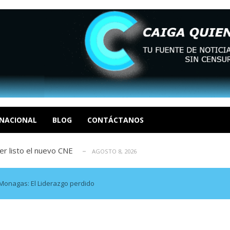
María Afiuni y llamó a reconstruir la...
AGOSTO 8, 2026
a y el cierre definitivo de su caso...
AGOSTO 8, 2026
NACIONAL
BLOG
CONTÁCTANOS
, 2026
r listo el nuevo CNE
AGOSTO 8, 2026
reconstruirse tras los terremotos
AGOSTO 8, 2026
María Afiuni y llamó a reconstruir la...
AGOSTO 8, 2026
a y el cierre definitivo de su caso...
AGOSTO 8, 2026
onagas: El Liderazgo perdido
, 2026
r listo el nuevo CNE
AGOSTO 8, 2026
reconstruirse tras los terremotos
AGOSTO 8, 2026