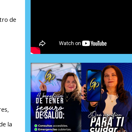
tro de
res,
de la