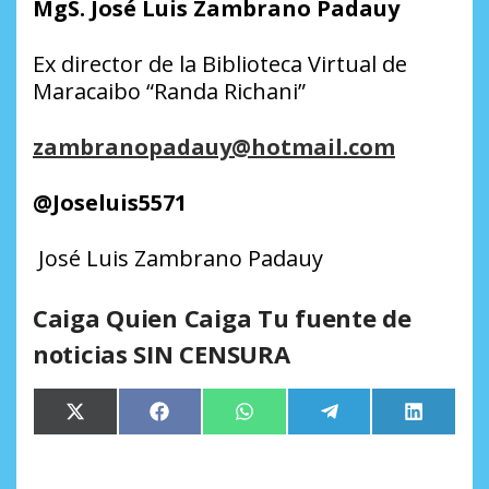
MgS. José Luis Zambrano Padauy
Ex director de la Biblioteca Virtual de
Maracaibo “Randa Richani”
zambranopadauy@hotmail.com
@Joseluis5571
José Luis Zambrano Padauy
Caiga Quien Caiga Tu fuente de
noticias SIN CENSURA
Compartir
Compartir
Compartir
Compartir
Comparti
X
Facebook
WhatsApp
Telegram
LinkedIn
en
en
en
en
en
(Twitter)