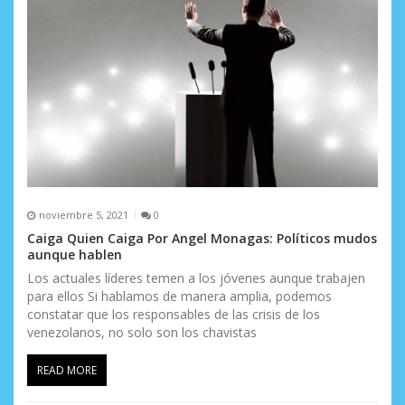
e
n
t
r
a
d
a
noviembre 5, 2021
0
s
Caiga Quien Caiga Por Angel Monagas: Políticos mudos
aunque hablen
Los actuales líderes temen a los jóvenes aunque trabajen
para ellos Si hablamos de manera amplia, podemos
constatar que los responsables de las crisis de los
venezolanos, no solo son los chavistas
READ MORE