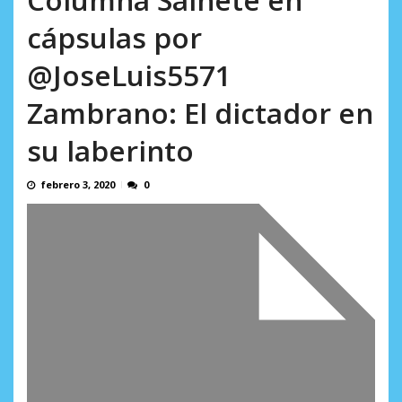
en...
AGOSTO 7, 2026
cápsulas por
@JoseLuis5571
Zambrano: El dictador en
su laberinto
febrero 3, 2020
0