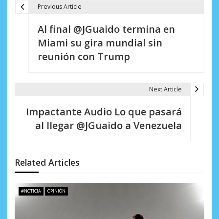
Previous Article
N
Al final @JGuaido termina en
a
Miami su gira mundial sin
v
reunión con Trump
e
g
Next Article
a
Impactante Audio Lo que pasará
c
al llegar @JGuaido a Venezuela
i
ó
Related Articles
n
d
#NOTICIA
OPINIÓN
e