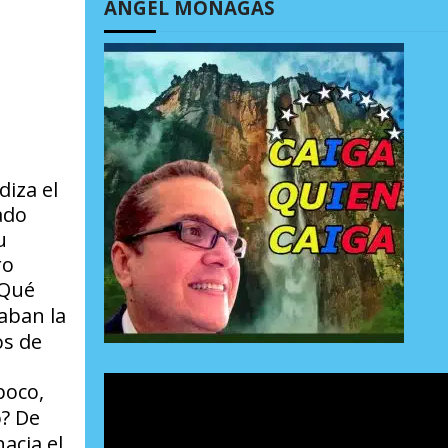
ÁNGEL MONAGAS
diza el
ado
u
ro
Qué
aban la
os de
poco,
?
De
acia el