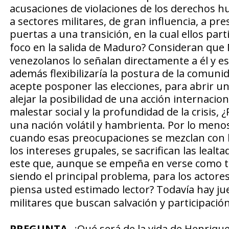
acusaciones de violaciones de los derechos
a sectores militares, de gran influencia, a p
puertas a una transición, en la cual ellos par
foco en la salida de Maduro?
Consideran que 
venezolanos lo señalan directamente a él y eso
además flexibilizaría la postura de la comun
acepte posponer las elecciones, para abrir u
alejar la posibilidad de una acción internacion
malestar social y la profundidad de la crisis,
¿
una nación volátil y hambrienta. Por lo meno
cuando esas preocupaciones se mezclan con la
los intereses grupales, se sacrifican las lea
este que, aunque se empeña en verse como ta
siendo el principal problema, para los actores
piensa usted estimado lector?
Todavía hay ju
militares que buscan salvación y participació
PREGUNTA
.
¿Qué será de la vida de Henrique