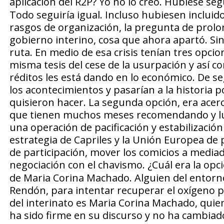
aplicación del R2P
? Yo no lo creo. Hubiese se
Todo seguiría igual. Incluso hubiesen incluido
rasgos de organización, la pregunta de prolo
gobierno interino, cosa que ahora apartó. Sin 
ruta. En medio de esa crisis tenían tres opcio
misma tesis del cese de la usurpación y así con
réditos les está dando en lo económico. De se
los acontecimientos y pasarían a la historia
quisieron hacer. La segunda opción, era acer
que tienen muchos meses recomendando y lueg
una operación de pacificación y estabilización 
estrategia de Capriles y la Unión Europea de 
de participación, mover los comicios a medi
negociación con el chavismo.
¿Cuál era la opc
de Maria Corina Machado. Alguien del entorn
Rendón, para intentar recuperar el oxígeno pe
del interinato es Maria Corina Machado, quien
ha sido firme en su discurso y no ha cambiad