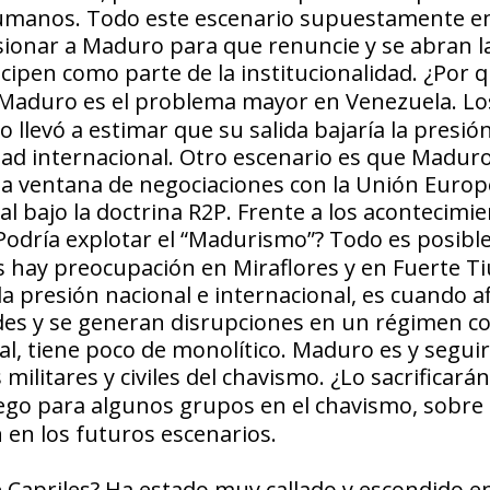
 humanos. Todo este escenario supuestamente 
resionar a Maduro para que renuncie y se abran l
ticipen como parte de la institucionalidad.
¿Por q
Maduro es el problema mayor en Venezuela. Lo
 llevó a estimar que su salida bajaría la presió
idad internacional. Otro escenario es que Madur
na ventana de negociaciones con la Unión Europe
al bajo la doctrina R2P. Frente a los acontecimie
Podría explotar el “Madurismo”?
Todo es posibl
s hay preocupación en Miraflores y en Fuerte Ti
 presión nacional e internacional, es cuando a
ltades y se generan disrupciones en un régimen 
l, tiene poco de monolítico. Maduro es y segui
 militares y civiles del chavismo.
¿Lo sacrificará
ego para algunos grupos en el chavismo, sobre
n en los futuros escenarios.
 Capriles?
Ha estado muy callado y escondido en