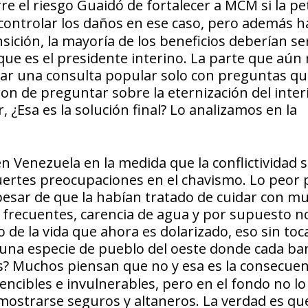
re el riesgo Guaidó de fortalecer a MCM si la pe
ontrolar los daños en ese caso, pero además h
nsición, la mayoría de los beneficios deberían se
 que es el presidente interino. La parte que aún
zar una consulta popular solo con preguntas q
eron de preguntar sobre la eternización del inter
r,
¿Esa es la solución final?
Lo analizamos en la
 Venezuela en la medida que la conflictividad s
uertes preocupaciones en el chavismo. Lo peor 
 pesar de que la habían tratado de cuidar con m
 frecuentes, carencia de agua y por supuesto n
de la vida que ahora es dolarizado, eso sin toca
n una especie de pueblo del oeste donde cada b
s?
Muchos piensan que no y esa es la consecuen
ncibles e invulnerables, pero en el fondo no lo
mostrarse seguros y altaneros. La verdad es qu