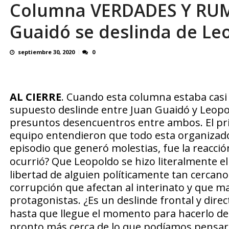
Columna VERDADES Y RUM
El último que apague la luz: 17 años de e
Guaidó se deslinda de Le
septiembre 30, 2020
0
AL CIERRE
. Cuando esta columna estaba casi l
supuesto deslinde entre Juan Guaidó y Leopo
presuntos desencuentros entre ambos. El pri
equipo entendieron que todo esta organizado 
episodio que generó molestias, fue la reacci
ocurrió?
Que Leopoldo se hizo literalmente el
libertad de alguien políticamente tan cercan
corrupción que afectan al interinato y que 
protagonistas.
¿Es un deslinde frontal y direc
hasta que llegue el momento para hacerlo de
pronto más cerca de lo que podíamos pensar.