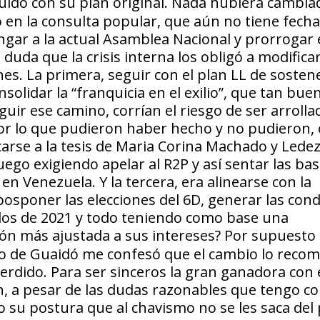
guido con su plan original. Nada hubiera cambia
 en la consulta popular, que aún no tiene fecha,
ngar a la actual Asamblea Nacional y prorrogar 
duda que la crisis interna los obligó a modificar
nes. La primera, seguir con el plan LL de sostene
solidar la “franquicia en el exilio”, que tan bue
guir ese camino, corrían el riesgo de ser arroll
 por lo que pudieron haber hecho y no pudieron,
carse a la tesis de Maria Corina Machado y Led
o exigiendo apelar al R2P y así sentar las bas
en Venezuela. Y la tercera, era alinearse con la
posponer las elecciones del 6D, generar las cond
ados de 2021 y todo teniendo como base una
ión más ajustada a sus intereses?
Por supuesto 
o de Guaidó me confesó que el cambio lo recom
rdido. Para ser sinceros la gran ganadora con e
, a pesar de las dudas razonables que tengo con
o su postura que al chavismo no se les saca del