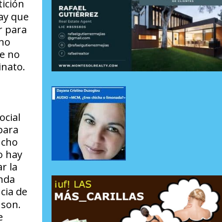
tición
ay que
r para
 no
ue no
inato.
ocial
para
ucho
o hay
r la
anda
cia de
 son.
e