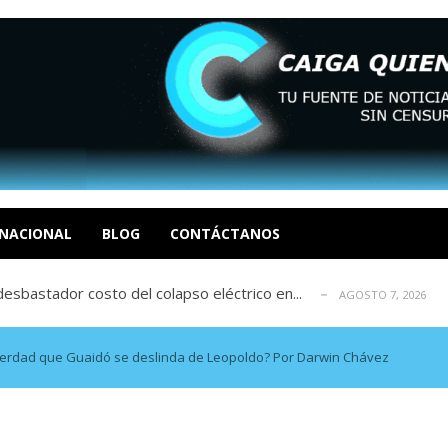
xcusas, apagones y promesas incumplidas...
AGOSTO 6, 2026
tica de derechos humanos en el Minister...
AGOSTO 6, 2026
 en un mercado impulsado por el auge de...
NACIONAL
BLOG
CONTÁCTANOS
AGOSTO 6, 2026
sbastador costo del colapso eléctrico en...
AGOSTO 7, 2026
idad? Por Dayana Cristina Duzoglou L.
AGOSTO 6, 2026
xcusas, apagones y promesas incumplidas...
AGOSTO 6, 2026
tica de derechos humanos en el Minister...
AGOSTO 6, 2026
rdad que Guaidó se deslinda de Leopoldo? Por Darwin Chávez
 en un mercado impulsado por el auge de...
AGOSTO 6, 2026
sbastador costo del colapso eléctrico en...
AGOSTO 7, 2026
idad? Por Dayana Cristina Duzoglou L.
AGOSTO 6, 2026