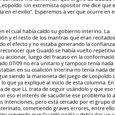
e Leopoldo. Un extremista opositor me dice que 
ia en el exilio”. Esperemos a ver que ocurre en 
en el cual había caído su gobierno interino. La
ión y el resto de los mantras que eran recitado
do el efecto y no estaba generando la confianza
y reconocer que Guaidó se había vuelto repetitiv
su accionar, luego del fracaso en la conformació
ado 07/09 no era unitario y tampoco tenía nada
taban en su coalición interina no tenía nada de
ue siendo la marioneta del juego de Leopoldo 
o que ya expliqué al inicio de esta columna. En 
a de que LL trata de seguir usándolo y que eso 
Por eso el interés de sacudirse ese problema lo 
 intenciones, pero está cercado por el grupo d
terinato, cometiendo graves errores, entre ellos
sigo creyendo que Guaidó podía y debía dar un v