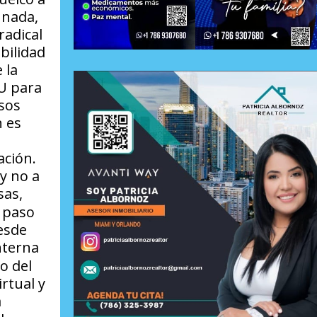
 nada,
radical
bilidad
 la
NU para
sos
 es
ación.
y no a
sas,
l paso
esde
nterna
o del
rtual y
a