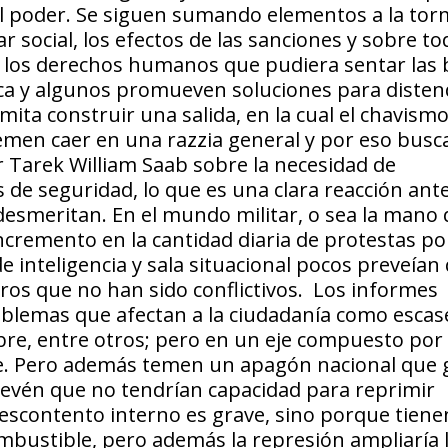
el poder. Se siguen sumando elementos a la to
r social, los efectos de las sanciones y sobre to
e los derechos humanos que pudiera sentar las
cerca y algunos promueven soluciones para disten
ita construir una salida, en la cual el chavismo
temen caer en una razzia general y por eso busc
or Tarek William Saab sobre la necesidad de
s de seguridad, lo que es una clara reacción ante
esmeritan. En el mundo militar, o sea la mano
cremento en la cantidad diaria de protestas por
e inteligencia y sala situacional pocos preveían 
tros que no han sido conflictivos. Los informes
oblemas que afectan a la ciudadanía como escas
mbre, entre otros; pero en un eje compuesto por
te. Pero además temen un apagón nacional que
 prevén que no tendrían capacidad para reprimir
descontento interno es grave, sino porque tiene
combustible, pero además la represión ampliaría 