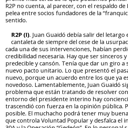
R2P no cuenta, al parecer, con el respaldo d
pelea entre socios fundadores de la “franquic
sentido.
R2P (I)
. Juan Guaidó debía salir del letargo 
cantaleta de siempre del cese de la usurpac
cada una de sus intervenciones, habían perdi
credibilidad necesaria. Hay que ser sinceros 
predecible y cansón. Tenía que dar un giro a 
nuevo pacto unitario. Lo que presentó el pas
nuevo, porque un acuerdo entre los que ya es
novedoso. Lamentablemente, Juan Guaidó sig
problema que están tratando de resolver con l
entorno del presidente interino hay concienci
trascendió con fuerza en la opinión pública. 
posible. El muchacho podrá tener muy buenas
que controla Voluntad Popular y desfalca el in
30A y la Operación “Gedeón”. En lo personal 