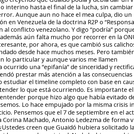
o interino hasta el final de la lucha, sin cambiar
error. Aunque aun no hace el mea culpa, dio un 
ción en Venezuela de la doctrina R2P o “Responsa
 al conflicto venezolano. Y digo “podría” porque
y además aún falta mucho por recorrer en la O
eresante, por ahora, es que cambió sus calicho
endado desde hace muchos meses. Pero también
En lo particular y aunque varios me llamen
 ocurrido una “epifanía” de sinceridad y rectific
endó prestar más atención a las consecuencias 
o estudiar el
timeline
completo con base en cau
ntender lo que está ocurriendo. Es importante e
entender porque hizo algo que había evitado d
semos. Lo hace empujado por la misma crisis i
icio. Pensemos que el 7 de septiembre en el act
a Corina Machado, Antonio Ledezma de forma vi
¿Ustedes creen que Guaidó hubiera solicitado l