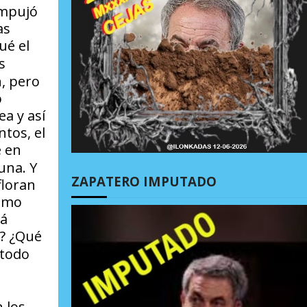
empujó
as
ué el
s
n, pero
o
a y así
ntos, el
e en
una. Y
ZAPATERO IMPUTADO
floran
como
rá
n? ¿Qué
 todo
 los