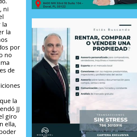
do.
 ni
el
 la
r la
nos
ados por
 o no
ezma
es de
iciones
que la
endó JJ
l giro
 ella,
 poder