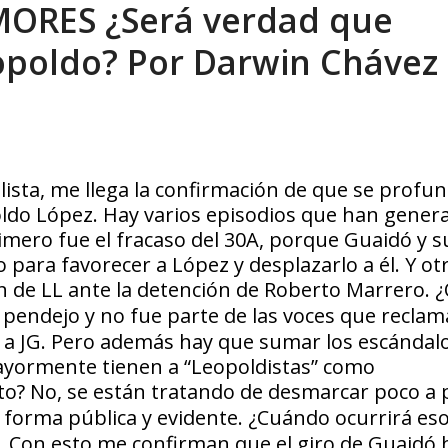
ORES ¿Será verdad que
xcusas, apagones y promesas incumplidas...
AGOSTO 6, 2026
opoldo? Por Darwin Chávez
ista, me llega la confirmación de que se profun
ldo López. Hay varios episodios que han gener
mero fue el fracaso del 30A, porque Guaidó y s
para favorecer a López y desplazarlo a él. Y ot
ón de LL ante la detención de Roberto Marrero.
¿
 pendejo y no fue parte de las voces que reclam
o a JG. Pero además hay que sumar los escándal
mayormente tienen a “Leopoldistas” como
to?
No, se están tratando de desmarcar poco a 
 forma pública y evidente.
¿Cuándo ocurrirá eso
 Con esto me confirman que el giro de Guaidó h