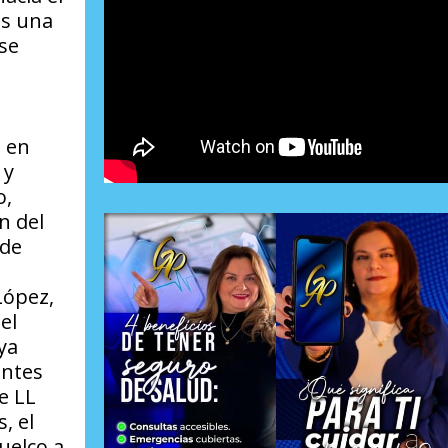
es una
ese
s en
 y
o,
n del
 de
López,
el
ya
antes
e LL
, el
uelco a