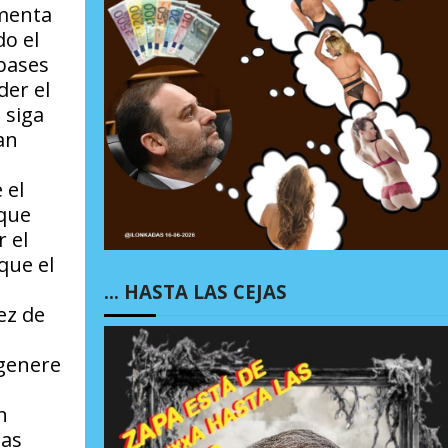
rmenta
do el
 bases
der el
 siga
an
 el
 que
 el
que el
… HASTA LAS CEJAS
ez de
 genere
n
las