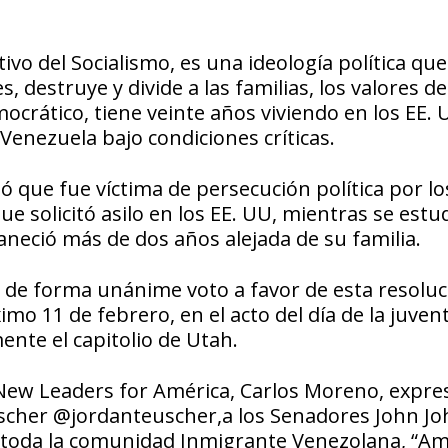
ivo del Socialismo, es una ideología política que
, destruye y divide a las familias, los valores d
ocrático, tiene veinte años viviendo en los EE. 
enezuela bajo condiciones críticas.
ó que fue víctima de persecución política por lo
ue solicitó asilo en los EE. UU, mientras se estu
maneció más de dos años alejada de su familia.
l, de forma unánime voto a favor de esta resolu
mo 11 de febrero, en el acto del día de la juven
nte el capitolio de Utah.
 New Leaders for América, Carlos Moreno, expre
scher @jordanteuscher,a los Senadores John J
 a toda la comunidad Inmigrante Venezolana, “Am