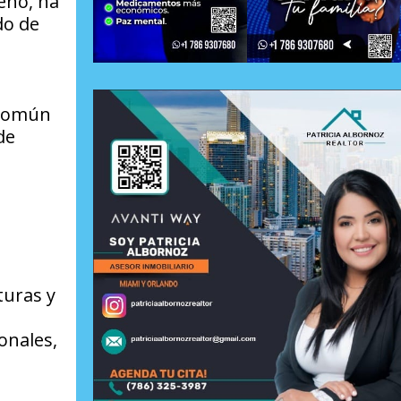
eno, ha
do de
 común
de
turas y
onales,