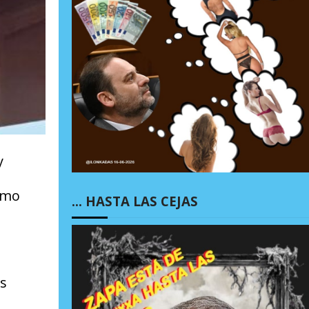
y
smo
… HASTA LAS CEJAS
os