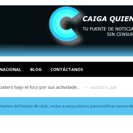
ca en Venezuela tras finalizar su mis...
AGOSTO 9, 2026
dar fondos para afectados por los terr...
AGOSTO 9, 2026
ia deja un policía muerto
NACIONAL
BLOG
CONTÁCTANOS
AGOSTO 9, 2026
atero bajo el foco por sus actividade...
AGOSTO 9, 2026
ció las secuelas que deja la prisión ...
AGOSTO 9, 2026
ca en Venezuela tras finalizar su mis...
AGOSTO 9, 2026
dar fondos para afectados por los terr...
AGOSTO 9, 2026
ntantes del Estado de Utah, recibe a venezolanos para testificar contra 
ia deja un policía muerto
AGOSTO 9, 2026
atero bajo el foco por sus actividade...
AGOSTO 9, 2026
ció las secuelas que deja la prisión ...
AGOSTO 9, 2026