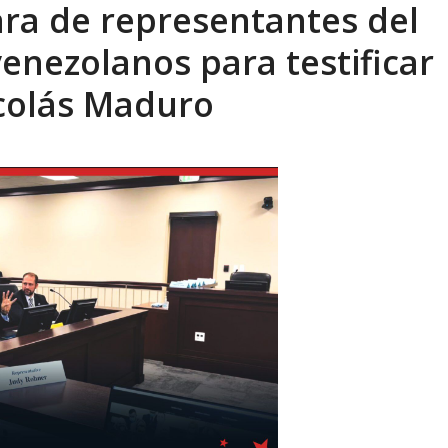
ara de representantes del
ca en Venezuela tras finalizar su mis...
AGOSTO 9, 2026
venezolanos para testificar
colás Maduro