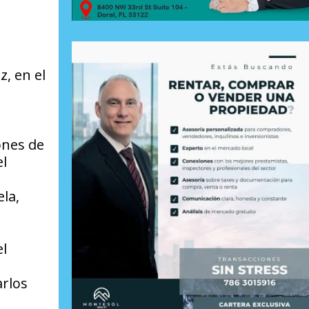
, en el
ones de
el
la,
el
arlos