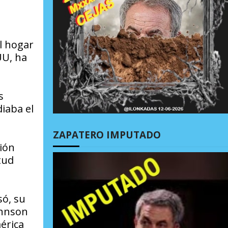
el hogar
UU, ha
s
diaba el
ZAPATERO IMPUTADO
ción
tud
só, su
ohnson
érica