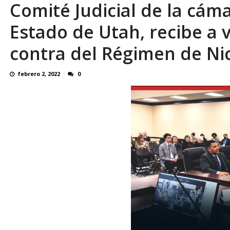
Comité Judicial de la cám
Reino Unido dejará millonaria donación médi
Estado de Utah, recibe a 
contra del Régimen de Ni
febrero 2, 2022
0