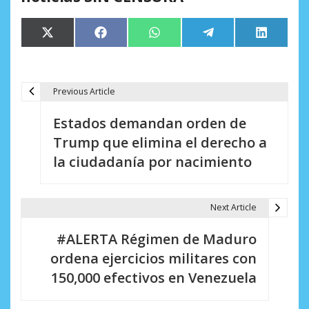
Compartir
Compartir
Compartir
Compartir
Comparti
X
Facebook
WhatsApp
Telegram
LinkedIn
en
en
en
en
en
(Twitter)
Previous Article
N
Estados demandan orden de
a
Trump que elimina el derecho a
v
la ciudadanía por nacimiento
e
g
Next Article
a
#ALERTA Régimen de Maduro
c
ordena ejercicios militares con
i
150,000 efectivos en Venezuela
ó