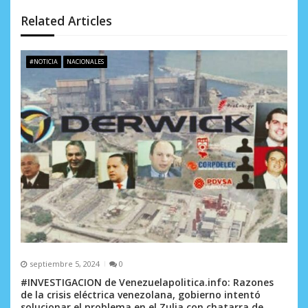
n
Related Articles
d
e
#NOTICIA
NACIONALES
e
n
t
r
a
d
a
s
septiembre 5, 2024
0
#INVESTIGACION de Venezuelapolitica.info: Razones
de la crisis eléctrica venezolana, gobierno intentó
solucionar el problema en el Zulia con chatarra de