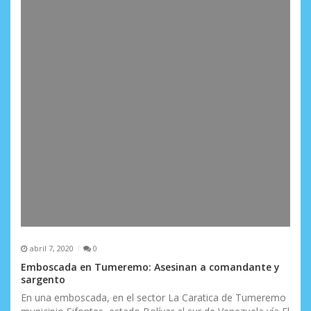
d
a
s
abril 7, 2020
0
Emboscada en Tumeremo: Asesinan a comandante y
sargento
En una emboscada, en el sector La Caratica de Tumeremo