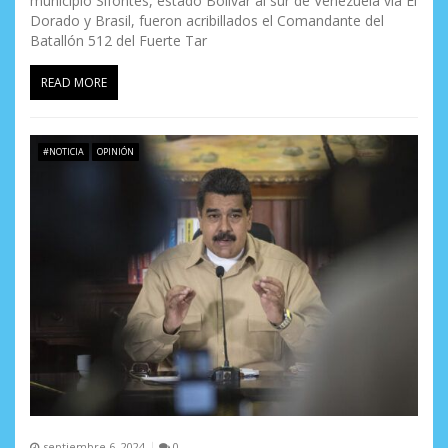
municipio Sifontes, estado Bolívar al sur de Venezuela vía El
Dorado y Brasil, fueron acribillados el Comandante del
Batallón 512 del Fuerte Tar
READ MORE
#NOTICIA
OPINIÓN
septiembre 6, 2024
0