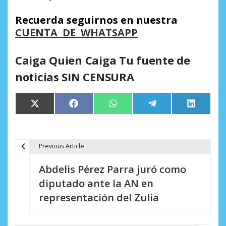
Recuerda seguirnos en nuestra
CUENTA DE WHATSAPP
Caiga Quien Caiga Tu fuente de
noticias SIN CENSURA
Compartir
Compartir
Compartir
Compartir
Comparti
X
Facebook
WhatsApp
Telegram
LinkedIn
en
en
en
en
en
(Twitter)
Previous Article
N
Abdelis Pérez Parra juró como
a
diputado ante la AN en
v
representación del Zulia
e