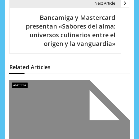
g
Next Article
a
Bancamiga y Mastercard
c
presentan «Sabores del alma:
i
universos culinarios entre el
origen y la vanguardia»
ó
n
d
Related Articles
e
#NOTICIA
e
n
t
r
a