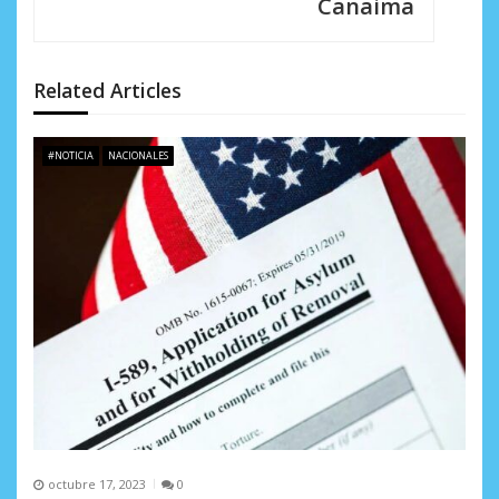
i
Canaima
ó
n
Related Articles
d
e
#NOTICIA
NACIONALES
e
n
t
r
a
d
a
s
octubre 17, 2023
0