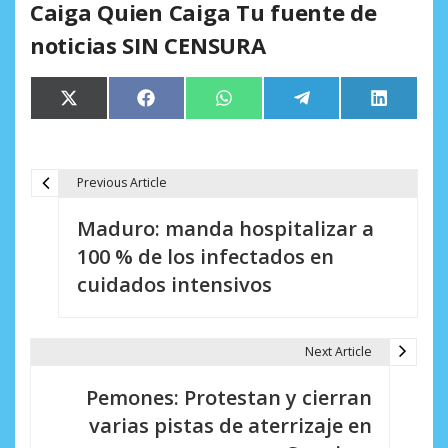
Caiga Quien Caiga Tu fuente de
noticias SIN CENSURA
Compartir
Compartir
Compartir
Compartir
Comparti
X
Facebook
WhatsApp
Telegram
LinkedIn
en
en
en
en
en
(Twitter)
Previous Article
N
Maduro: manda hospitalizar a
a
100 % de los infectados en
v
cuidados intensivos
e
g
Next Article
a
Pemones: Protestan y cierran
c
varias pistas de aterrizaje en