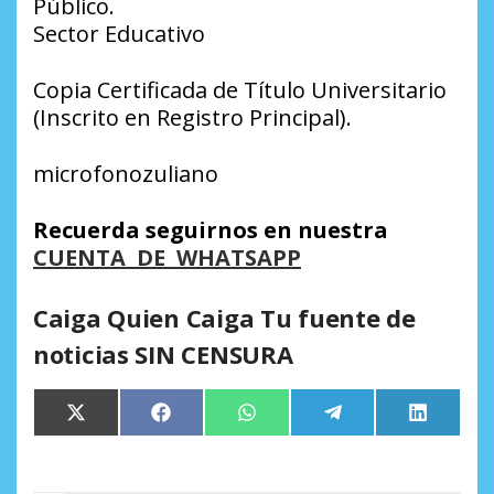
Público.
Sector Educativo
Copia Certificada de Título Universitario
(Inscrito en Registro Principal).
microfonozuliano
Recuerda seguirnos en nuestra
CUENTA DE WHATSAPP
Caiga Quien Caiga Tu fuente de
noticias SIN CENSURA
Compartir
Compartir
Compartir
Compartir
Comparti
X
Facebook
WhatsApp
Telegram
LinkedIn
en
en
en
en
en
(Twitter)