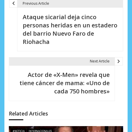
Previous Article
N
Ataque sicarial deja cinco
a
personas heridas en un estadero
v
del barrio Nuevo Faro de
e
Riohacha
g
a
Next Article
c
Actor de «X-Men» revela que
i
tiene cáncer de mama: «Uno de
cada 750 hombres»
ó
n
d
Related Articles
e
#NOTICIA
INTERNACIONALES