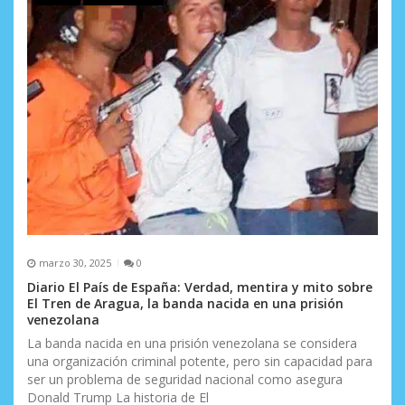
e
n
t
r
a
d
a
s
marzo 30, 2025
0
Diario El País de España: Verdad, mentira y mito sobre
El Tren de Aragua, la banda nacida en una prisión
venezolana
La banda nacida en una prisión venezolana se considera
una organización criminal potente, pero sin capacidad para
ser un problema de seguridad nacional como asegura
Donald Trump La historia de El