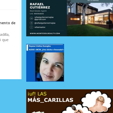
omento de
dilla,
ó que