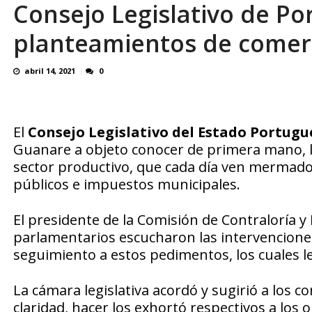
Consejo Legislativo de P
El último que apague la luz: 17 años de e
planteamientos de comer
abril 14, 2021
0
El
Consejo Legislativo del Estado Portugu
Guanare a objeto conocer de primera mano, l
sector productivo, que cada día ven mermados 
públicos e impuestos municipales.
El presidente de la Comisión de Contraloría y
parlamentarios escucharon las intervenciones
seguimiento a estos pedimentos, los cuales l
La cámara legislativa acordó y sugirió a los
claridad, hacer los exhortó respectivos a los 