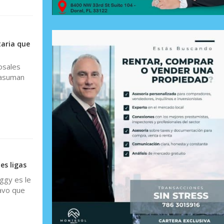
taria que
osales
"asuman
es ligas
ggy es le
tavo que