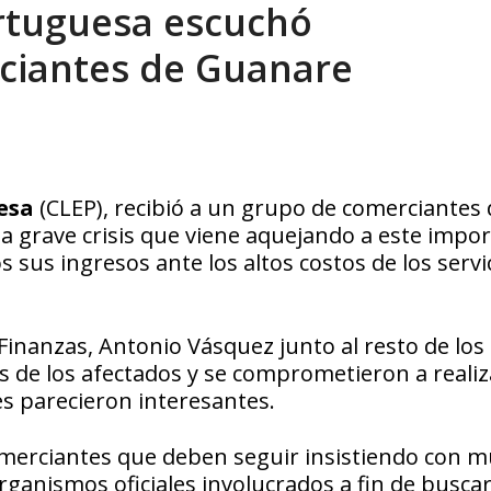
ortuguesa escuchó
xcusas, apagones y promesas incumplidas...
AGOSTO 6, 2026
ciantes de Guanare
esa
(CLEP), recibió a un grupo de comerciantes 
a grave crisis que viene aquejando a este impo
sus ingresos ante los altos costos de los servi
 Finanzas, Antonio Vásquez junto al resto de los
 de los afectados y se comprometieron a reali
es parecieron interesantes.
 comerciantes que deben seguir insistiendo con 
organismos oficiales involucrados a fin de buscar