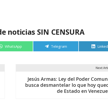
de noticias SIN CENSURA
Compartir
Compartir
Compa
WhatsApp
Telegram
Linked
en
en
en
Next Arti
Jesús Armas: Ley del Poder Comun
busca desmantelar lo que hoy que
de Estado en Venezue