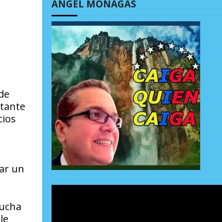
ÁNGEL MONAGAS
de
rtante
cios
zar un
mucha
le