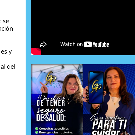
c se
ación
nes y
al del