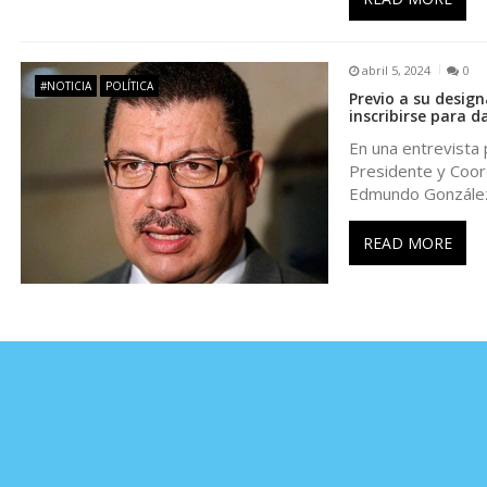
e
n
abril 5, 2024
0
#NOTICIA
POLÍTICA
Previo a su desig
t
inscribirse para d
En una entrevista
r
Presidente y Coor
Edmundo González
a
READ MORE
d
a
s