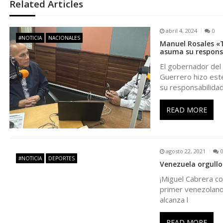
e
Related Articles
g
abril 4, 2024
0
#NOTICIA
NACIONALES
Manuel Rosales «T
a
asuma su respons
El gobernador del
c
Guerrero hizo este
su responsabilidad
i
READ MORE
ó
n
agosto 22, 2021
#NOTICIA
DEPORTES
Venezuela orgullo
d
¡Miguel Cabrera co
primer venezolano 
e
alcanza l
READ MORE