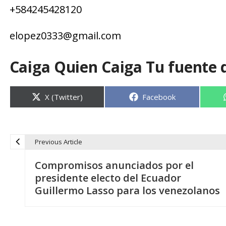
+
584245428120
elopez0333
@
gmail.com
Caiga Quien Caiga Tu fuente 
Compartir
Compartir
X (Twitter)
Facebook
en
en
Previous Article
N
Compromisos anunciados por el
a
presidente electo del Ecuador
Guillermo Lasso para los venezolanos
v