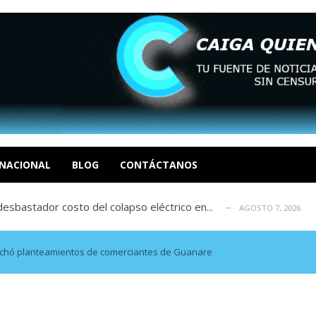
xcusas, apagones y promesas incumplidas...
AGOSTO 6, 2026
tica de derechos humanos en el Minister...
AGOSTO 6, 2026
 en un mercado impulsado por el auge de...
NACIONAL
BLOG
CONTÁCTANOS
AGOSTO 6, 2026
sbastador costo del colapso eléctrico en...
AGOSTO 7, 2026
idad? Por Dayana Cristina Duzoglou L.
AGOSTO 6, 2026
xcusas, apagones y promesas incumplidas...
AGOSTO 6, 2026
tica de derechos humanos en el Minister...
AGOSTO 6, 2026
uchó planteamientos de comerciantes de Guanare
 en un mercado impulsado por el auge de...
AGOSTO 6, 2026
sbastador costo del colapso eléctrico en...
AGOSTO 7, 2026
idad? Por Dayana Cristina Duzoglou L.
AGOSTO 6, 2026