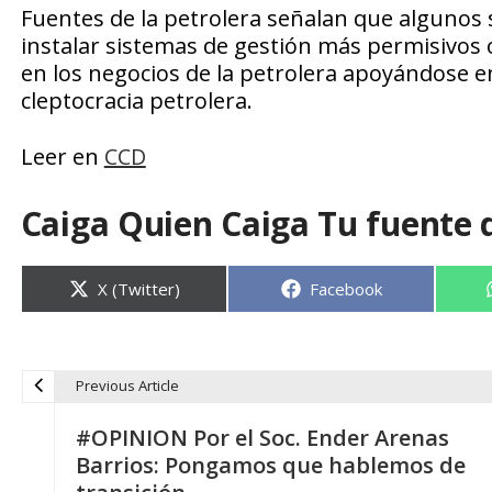
Fuentes de la petrolera señalan que algunos
instalar sistemas de gestión más permisivos o 
en los negocios de la petrolera apoyándose en
cleptocracia petrolera.
Leer en
CCD
Caiga Quien Caiga Tu fuente 
Compartir
Compartir
X (Twitter)
Facebook
en
en
Previous Article
N
#OPINION Por el Soc. Ender Arenas
a
Barrios: Pongamos que hablemos de