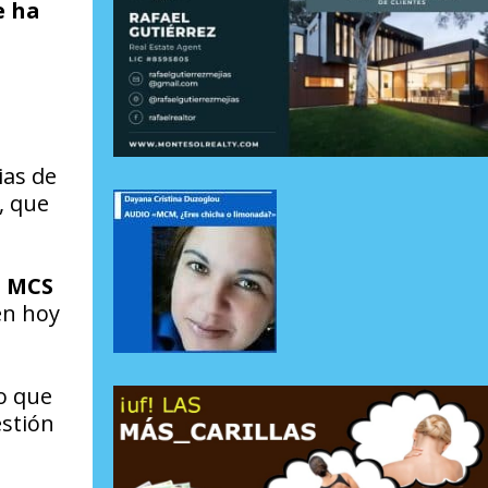
e ha
ias de
, que
a
MCS
en hoy
lo que
estión