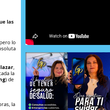
ue las
pero lo
bsoluta
alazar
,
tada la
ng
) de
ras, la