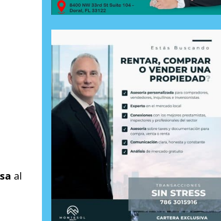
lsa
al