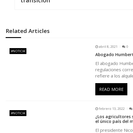
transición
v
e
Related Articles
g
abril 8, 2021
0
a
#NOTICIA
Abogado Humberto 
El abogado Humbert
c
regulaciones corre
refiere a los alquil
i
READ MORE
ó
n
febrero 13, 2022
#NOTICIA
¿Los agricultores
el único país del 
d
El presidente Nic