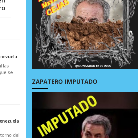
en
ro
enezuela
l las
que se
ZAPATERO IMPUTADO
Venezuela
torno del