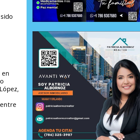
 sido
s en
do
 López,
 entre