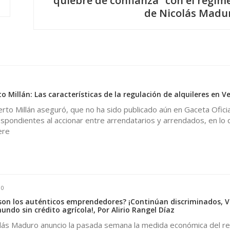
“quiebre de confianza” con el régim
de Nicolás Madu
Millán: Las características de la regulación de alquileres en V
o Millán aseguró, que no ha sido publicado aún en Gaceta Oficia
spondientes al accionar entre arrendatarios y arrendados, en lo 
ere
0
 son los auténticos emprendedores? ¡Continúan discriminados, 
mundo sin crédito agrícola!, Por Alirio Rangel Díaz
olás Maduro anuncio la pasada semana la medida económica del re