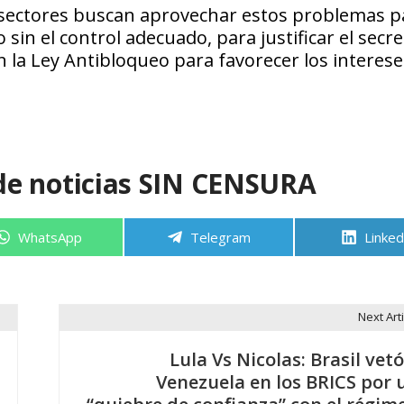
 sectores buscan aprovechar estos problemas p
sin el control adecuado, para justificar el secr
 la Ley Antibloqueo para favorecer los interese
de noticias SIN CENSURA
Compartir
Compartir
Compa
WhatsApp
Telegram
Linked
en
en
en
Next Arti
Lula Vs Nicolas: Brasil vetó
Venezuela en los BRICS por 