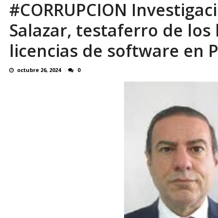
#CORRUPCION Investigació
Familiares realizaron nueva vigilia en El Rod
Salazar, testaferro de los
licencias de software en 
octubre 26, 2024
0