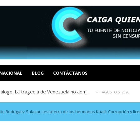
eo I por la libertad inmediata de l...
AGOSTO 5, 2026
ptiembre revisión de su solicitud de l...
AGOSTO 5, 2026
cidos, según ONG
AGOSTO 5, 2026
NACIONAL
BLOG
CONTÁCTANOS
a entrada masiva de inmigrantes a Ceut...
AGOSTO 5, 2026
álogo: La tragedia de Venezuela no admi...
AGOSTO 5, 2026
eo I por la libertad inmediata de l...
AGOSTO 5, 2026
ptiembre revisión de su solicitud de l...
AGOSTO 5, 2026
o Rodríguez Salazar, testaferro de los hermanos Khalil: Corrupción y li
cidos, según ONG
AGOSTO 5, 2026
a entrada masiva de inmigrantes a Ceut...
AGOSTO 5, 2026
álogo: La tragedia de Venezuela no admi...
AGOSTO 5, 2026