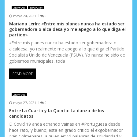
d
#NOTICIA
REGIONES
mayo 24, 2021
0
a
Mariana Lerín: «Entre mis planes nunca ha estado ser
gobernadora o alcaldesa yo me apego a lo que diga el
s
partido»
«Entre mis planes nunca ha estado ser gobernadora o
alcaldesa, yo realmente me apego a lo que diga el Partido
Socialista Unido de Venezuela (PSUV). Yo nunca he sido de
gobiernos municipales, toda
READ MORE
#NOTICIA
mayo 27, 2021
0
Entre La Cuarta y la Quinta: La danza de los
candidatos
El Covid 19 anda echando vainas en #Portuguesa desde
hace rato, y bueno; esta en grado critico el exgobernador
Iván Colmenares, a quien envió palabras de solidaridad y