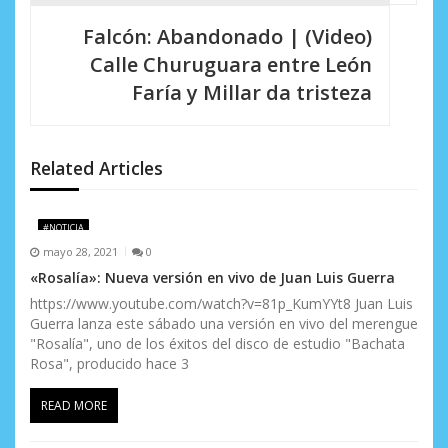
g
Falcón: Abandonado | (Video)
a
Calle Churuguara entre León
c
Faría y Millar da tristeza
i
ó
Related Articles
n
d
#NOTICIA
mayo 28, 2021
0
e
«Rosalía»: Nueva versión en vivo de Juan Luis Guerra
e
https://www.youtube.com/watch?v=81p_KumYYt8 Juan Luis
Guerra lanza este sábado una versión en vivo del merengue
n
"Rosalía", uno de los éxitos del disco de estudio "Bachata
Rosa", producido hace 3
t
r
READ MORE
a