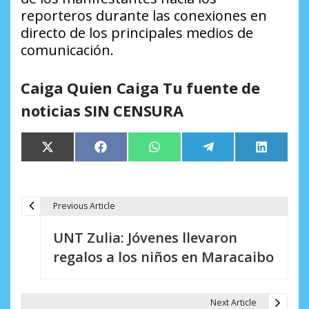
reporteros durante las conexiones en
directo de los principales medios de
comunicación.
Caiga Quien Caiga Tu fuente de
noticias SIN CENSURA
Compartir
Compartir
Compartir
Compartir
Comparti
X
Facebook
WhatsApp
Telegram
LinkedIn
en
en
en
en
en
(Twitter)
Previous Article
N
UNT Zulia: Jóvenes llevaron
a
regalos a los niños en Maracaibo
v
e
Next Article