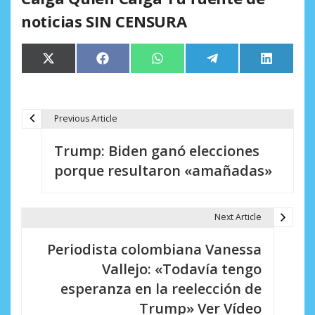
noticias SIN CENSURA
Compartir
Compartir
Compartir
Compartir
Comparti
X
Facebook
WhatsApp
Telegram
LinkedIn
en
en
en
en
en
(Twitter)
Previous Article
N
Trump: Biden ganó elecciones
a
porque resultaron «amañadas»
v
e
Next Article
g
Periodista colombiana Vanessa
a
Vallejo: «Todavía tengo
c
esperanza en la reelección de
i
Trump» Ver Vídeo