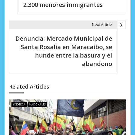
v
2.300 menores inmigrantes
e
g
Next Article
a
Denuncia: Mercado Municipal de
c
Santa Rosalía en Maracaibo, se
i
hunde entre la basura y el
abandono
ó
n
d
Related Articles
e
#NOTICIA
NACIONALES
e
n
t