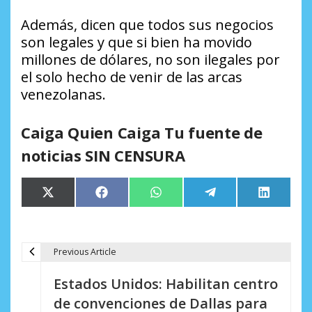
Además, dicen que todos sus negocios
son legales y que si bien ha movido
millones de dólares, no son ilegales por
el solo hecho de venir de las arcas
venezolanas.
Caiga Quien Caiga Tu fuente de
noticias SIN CENSURA
Compartir
Compartir
Compartir
Compartir
Comparti
X
Facebook
WhatsApp
Telegram
LinkedIn
en
en
en
en
en
(Twitter)
Previous Article
N
Estados Unidos: Habilitan centro
a
de convenciones de Dallas para