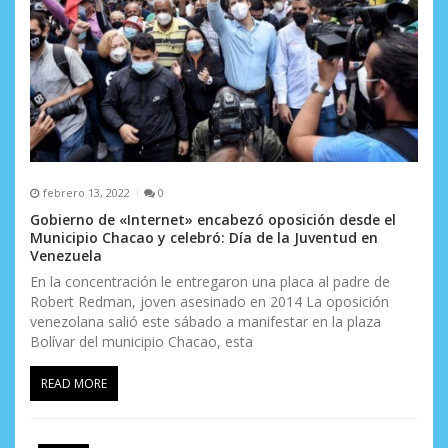
r
a
d
a
s
febrero 13, 2022
0
Gobierno de «Internet» encabezó oposición desde el
Municipio Chacao y celebró: Día de la Juventud en
Venezuela
En la concentración le entregaron una placa al padre de
Robert Redman, joven asesinado en 2014 La oposición
venezolana salió este sábado a manifestar en la plaza
Bolívar del municipio Chacao, esta
READ MORE