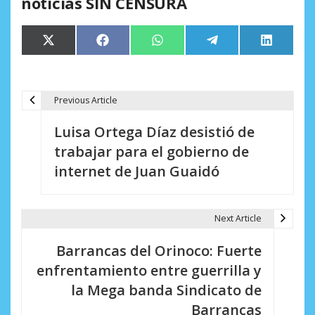
noticias SIN CENSURA
Compartir
Compartir
Compartir
Compartir
Comparti
X
Facebook
WhatsApp
Telegram
LinkedIn
en
en
en
en
en
(Twitter)
Previous Article
N
Luisa Ortega Díaz desistió de
a
trabajar para el gobierno de
v
internet de Juan Guaidó
e
g
Next Article
a
Barrancas del Orinoco: Fuerte
c
enfrentamiento entre guerrilla y
i
la Mega banda Sindicato de
Barrancas