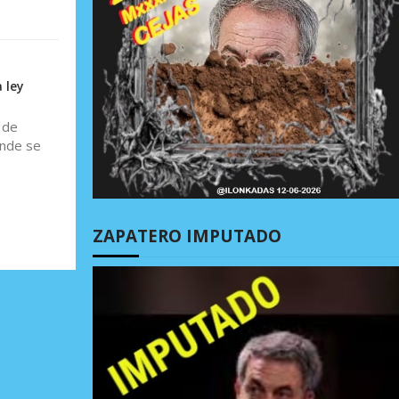
 ley
 de
onde se
ZAPATERO IMPUTADO