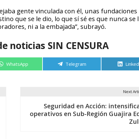
ejaba gente vinculada con él, unas fundaciones
tino que se le dio, lo que sí sé es que nunca se 
radores, ni a la embajada”, subrayó.
de noticias SIN CENSURA
Compartir
Compartir
Compa
WhatsApp
Telegram
Linked
en
en
en
Next Arti
Seguridad en Acción: intensific
operativos en Sub-Región Guajira E
Zul