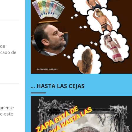
 de
icado de
… HASTA LAS CEJAS
manente
se este