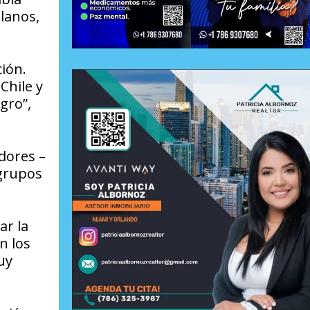
lanos,
ción.
Chile y
gro”,
dores –
 grupos
ar la
n los
uy