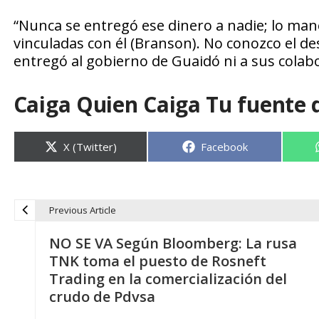
“Nunca se entregó ese dinero a nadie; lo man
vinculadas con él (Branson). No conozco el des
entregó al gobierno de Guaidó ni a sus colabo
Caiga Quien Caiga Tu fuente 
Compartir
Compartir
X (Twitter)
Facebook
en
en
Previous Article
N
NO SE VA Según Bloomberg: La rusa
a
TNK toma el puesto de Rosneft
Trading en la comercialización del
v
crudo de Pdvsa