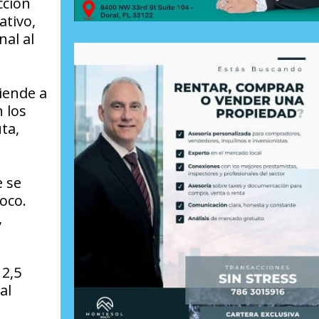
cción
ativo,
nal al
iende a
 los
ta,
e se
oco.
,
 2,5
al