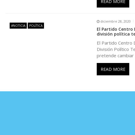
READ MORE
e
n
diciembre 28, 2020
#NOTICIA
POLÍTICA
El Partido Centro
t
división política te
El Partido Centro 
r
División Político T
pretende cambiar
a
READ MORE
d
a
s