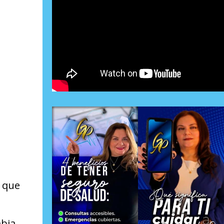
s que
mbia