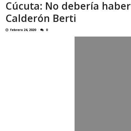
Cúcuta: No debería haber
En 8 meses «876 horas de apagones» El de
Calderón Berti
febrero 24, 2020
0