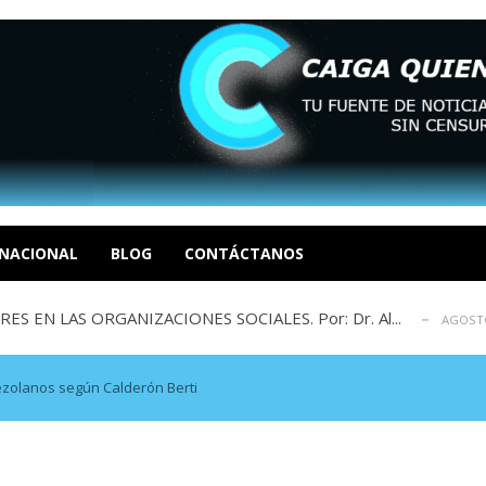
sbastador costo del colapso eléctrico en...
AGOSTO 7, 2026
idad? Por Dayana Cristina Duzoglou L.
AGOSTO 6, 2026
xcusas, apagones y promesas incumplidas...
NACIONAL
BLOG
CONTÁCTANOS
AGOSTO 6, 2026
 EN LAS ORGANIZACIONES SOCIALES. Por: Dr. Al...
AGOSTO
negociación en la política: distinc...
AGOSTO 7, 2026
sbastador costo del colapso eléctrico en...
AGOSTO 7, 2026
idad? Por Dayana Cristina Duzoglou L.
AGOSTO 6, 2026
ezolanos según Calderón Berti
xcusas, apagones y promesas incumplidas...
AGOSTO 6, 2026
 EN LAS ORGANIZACIONES SOCIALES. Por: Dr. Al...
AGOSTO
negociación en la política: distinc...
AGOSTO 7, 2026