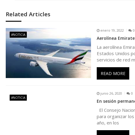
e
Related Articles
g
enero 19, 2022
0
a
#NOTICIA
Aerolínea Emirate
La aerolínea Emir
c
Estados Unidos po
servicios de red m
i
READ MORE
ó
n
junio 26, 2020
0
#NOTICIA
En sesión permane
d
El Consejo Nacion
para organizar los
año, en los
e