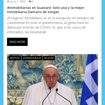
junio 1, 2020
0
r
#Inmobiliarias en Guanare: Solo una y la mejor
Inmobiliaria Damaris de Vargas
a
¡El negocio Inmobiliario no es la excepción en tiempos de
d
cuarentena! En todo el planeta tierra, la gente está en
alerta por el brote de COVID-19, que sí los casos de
a
infectados, las innumerab
s
READ MORE
#NOTICIA
INTERNACIONALES
RELIGIÓN