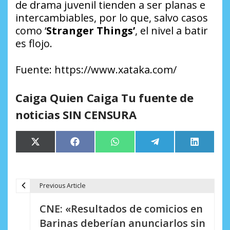
de drama juvenil tienden a ser planas e
intercambiables, por lo que, salvo casos
como ‘
Stranger Things’
, el nivel a batir
es flojo.
Fuente: https://www.xataka.com/
Caiga Quien Caiga Tu fuente de
noticias SIN CENSURA
Compartir
Compartir
Compartir
Compartir
Comparti
X
Facebook
WhatsApp
Telegram
LinkedIn
en
en
en
en
en
(Twitter)
Previous Article
N
CNE: «Resultados de comicios en
a
Barinas deberían anunciarlos sin