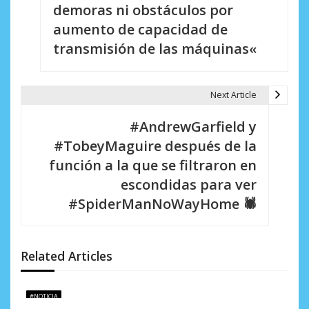
v
demoras ni obstáculos por
e
aumento de capacidad de
transmisión de las máquinas«
g
a
Next Article
c
i
#AndrewGarfield y
#TobeyMaguire después de la
ó
función a la que se filtraron en
n
escondidas para ver
d
#SpiderManNoWayHome 🕷
e
e
Related Articles
n
t
#NOTICIA