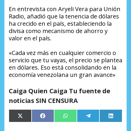
En entrevista con Aryeli Vera para Unión
Radio, añadió que la tenencia de dólares
ha crecido en el país, estableciendo la
divisa como mecanismo de ahorro y
valor en el país.
«Cada vez más en cualquier comercio o
servicio que tu vayas, el precio se plantea
en dólares. Eso está consolidando en la
economía venezolana un gran avance»
Caiga Quien Caiga Tu fuente de
noticias SIN CENSURA
Compartir
Compartir
Compartir
Compartir
Comparti
X
Facebook
WhatsApp
Telegram
LinkedIn
en
en
en
en
en
(Twitter)