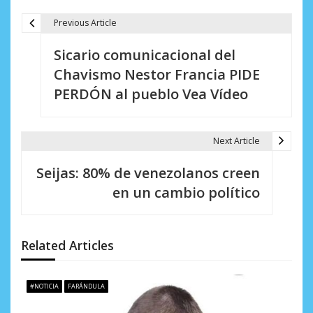
Previous Article
N
Sicario comunicacional del
a
Chavismo Nestor Francia PIDE
v
PERDÓN al pueblo Vea Vídeo
e
g
Next Article
a
Seijas: 80% de venezolanos creen
c
en un cambio político
i
ó
Related Articles
n
d
#NOTICIA
FARÁNDULA
e