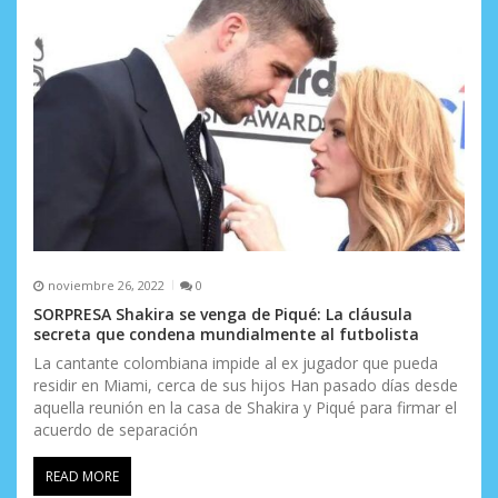
e
n
t
r
a
d
a
noviembre 26, 2022
0
s
SORPRESA Shakira se venga de Piqué: La cláusula
secreta que condena mundialmente al futbolista
La cantante colombiana impide al ex jugador que pueda
residir en Miami, cerca de sus hijos Han pasado días desde
aquella reunión en la casa de Shakira y Piqué para firmar el
acuerdo de separación
READ MORE