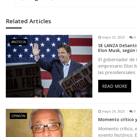
e
Related Articles
g
mayo 23, 2023
0
a
#NOTICIA
SE LANZA DeSantis
Elon Musk, según
c
El gobernador de F
empresario Elon Mu
i
las presidenciales
ó
READ MORE
n
mayo 26, 2023
0
d
OPINIÓN
Momento crítico y
Momento crítico, e
e
evento histórico. E