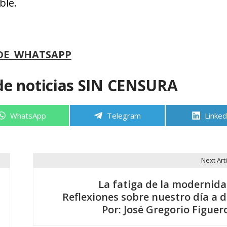
ble.
DE WHATSAPP
de noticias SIN CENSURA
Compartir
Compartir
Compa
WhatsApp
Telegram
Linked
en
en
en
Next Arti
La fatiga de la modernida
Reflexiones sobre nuestro día a d
Por: José Gregorio Figuer