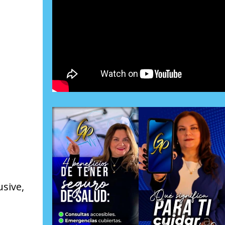
usive,