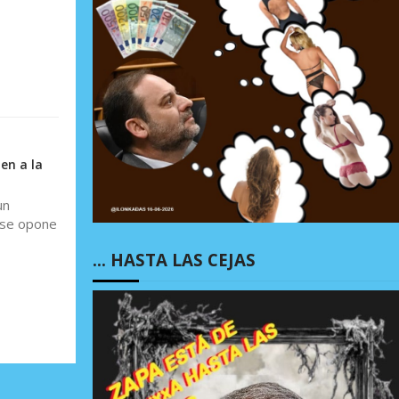
en a la
un
s se opone
… HASTA LAS CEJAS