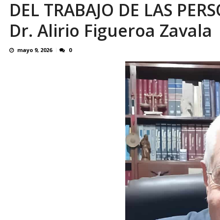
DEL TRABAJO DE LAS PER
Presentación del libro “Esferas, petroglifos
Dr. Alirio Figueroa Zavala
mayo 9, 2026
0