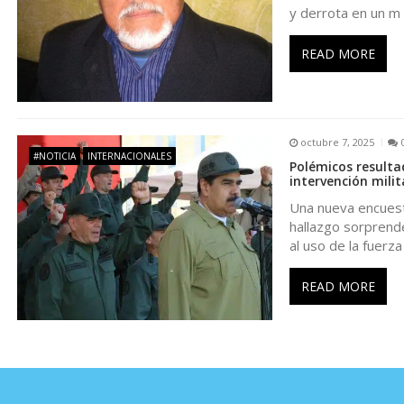
y derrota en un m
e
READ MORE
n
t
octubre 7, 2025
#NOTICIA
INTERNACIONALES
r
Polémicos resulta
intervención mili
Una nueva encuest
a
hallazgo sorprende
al uso de la fuerz
d
READ MORE
a
s