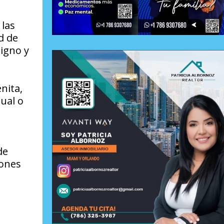
 las
d de
digno y
nita,
tual o
de
iones