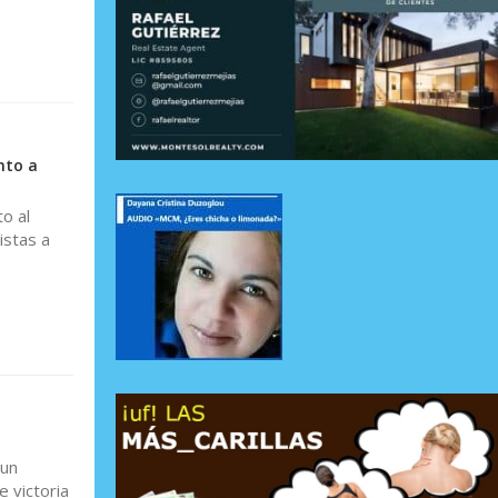
nto a
o al
istas a
 un
e victoria