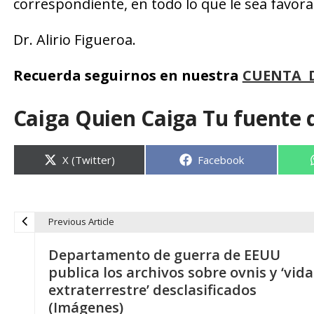
correspondiente, en todo lo que le sea favora
Dr. Alirio Figueroa.
Recuerda seguirnos en nuestra
CUENTA 
Caiga Quien Caiga Tu fuente 
Compartir
Compartir
X (Twitter)
Facebook
en
en
Previous Article
N
Departamento de guerra de EEUU
a
publica los archivos sobre ovnis y ‘vida
extraterrestre’ desclasificados
v
(Imágenes)