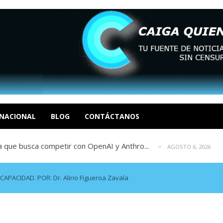
 y calzadas: ingeniería ancestral de...
AGOSTO 6, 2026
ogo nacional
AGOSTO 6, 2026
ouglas Zabala
NACIONAL
BLOG
CONTÁCTANOS
AGOSTO 6, 2026
a que busca competir con OpenAI y Anthro...
AGOSTO 6, 2026
 de un dron ruso que le perseguía: «Fu...
AGOSTO 6, 2026
 y calzadas: ingeniería ancestral de...
AGOSTO 6, 2026
ogo nacional
AGOSTO 6, 2026
PACIDAD. POR: Dr. Alirio Figueroa Zavala
ouglas Zabala
AGOSTO 6, 2026
a que busca competir con OpenAI y Anthro...
AGOSTO 6, 2026
 de un dron ruso que le perseguía: «Fu...
AGOSTO 6, 2026