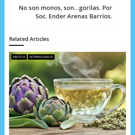
a
No son monos, son…gorilas. Por
c
Soc. Ender Arenas Barrios.
i
ó
Related Articles
n
d
#NOTICIA
INTERNACIONALES
e
e
n
t
r
a
d