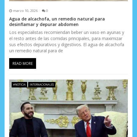
a
marzo 10, 2026
0
s
Agua de alcachofa, un remedio natural para
desinflamar y depurar abdomen
Los especialistas recomiendan beber un vaso en ayunas y
el resto antes de las comidas principales, para maximizar
sus efectos depurativos y digestivos. El agua de alcachofa
un remedio natural para de
READ MORE
#NOTICIA
INTERNACIONALES