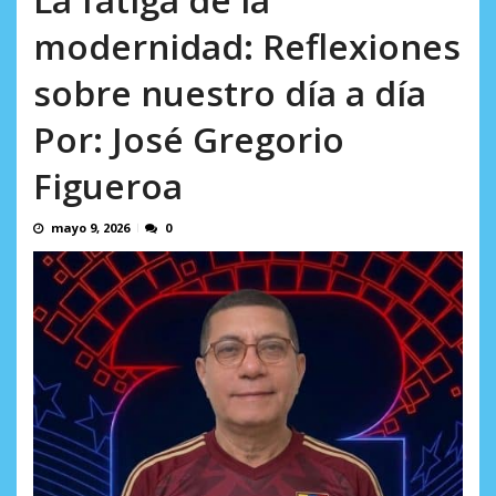
incumplidas...
AGOSTO 6, 2026
modernidad: Reflexiones
sobre nuestro día a día
Por: José Gregorio
Figueroa
mayo 9, 2026
0