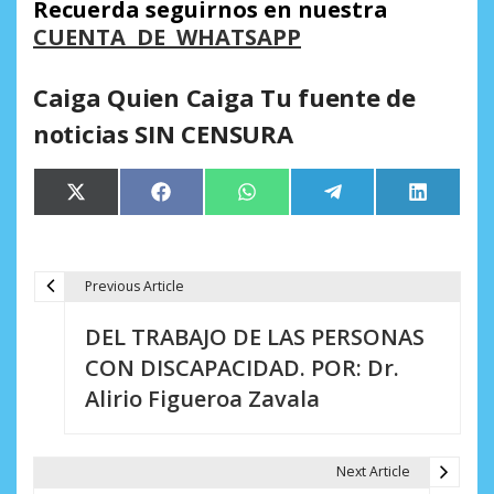
Recuerda seguirnos en nuestra
CUENTA DE WHATSAPP
Caiga Quien Caiga Tu fuente de
noticias SIN CENSURA
Compartir
Compartir
Compartir
Compartir
Comparti
X
Facebook
WhatsApp
Telegram
LinkedIn
en
en
en
en
en
(Twitter)
Previous Article
N
DEL TRABAJO DE LAS PERSONAS
a
CON DISCAPACIDAD. POR: Dr.
v
Alirio Figueroa Zavala
e
g
Next Article